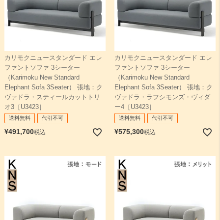
カリモクニュースタンダード エレ
カリモクニュースタンダード エレ
ファントソファ 3シーター
ファントソファ 3シーター
（Karimoku New Standard
（Karimoku New Standard
Elephant Sofa 3Seater） 張地：ク
Elephant Sofa 3Seater） 張地：ク
ヴァドラ・スティールカットトリ
ヴァドラ・ラフシモンズ・ヴィダ
オ3［U3423］
ー4［U3423］
送料無料
代引不可
送料無料
代引不可
¥
491,700
¥
575,300
税込
税込