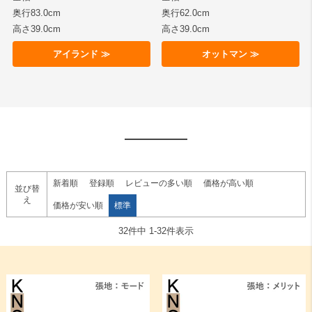
奥行83.0cm
奥行62.0cm
高さ39.0cm
高さ39.0cm
アイランド ≫
オットマン ≫
新着順
登録順
レビューの多い順
価格が高い順
並び替
え
価格が安い順
標準
32
件中
1
-
32
件表示