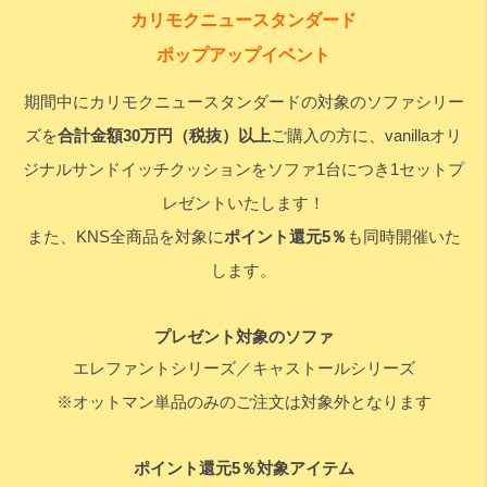
カリモクニュースタンダード
ポップアップイベント
検索
期間中にカリモクニュースタンダードの対象のソファシリー
ズを
合計金額30万円（税抜）以上
ご購入の方に、vanillaオリ
ジナルサンドイッチクッションをソファ1台につき1セットプ
レゼントいたします！
また、KNS全商品を対象に
ポイント還元5％
も同時開催いた
します。
プレゼント対象のソファ
エレファントシリーズ／キャストールシリーズ
※オットマン単品のみのご注文は対象外となります
ポイント還元5％対象アイテム