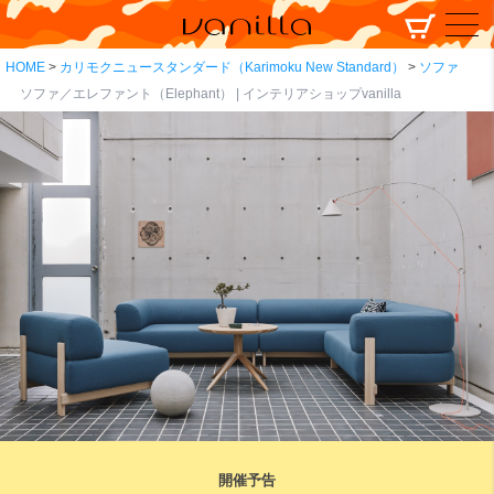
HOME
カリモクニュースタンダード（Karimoku New Standard）
ソファ
ソファ／エレファント（Elephant） | インテリアショップvanilla
開催予告