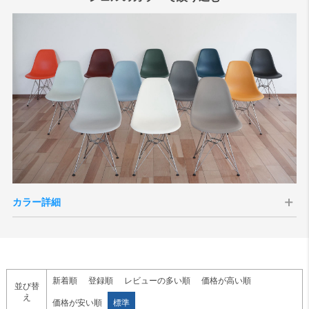
検索
カラー詳細
全12色からお選びいただけます
新着順
登録順
レビューの多い順
価格が高い順
並び替
え
価格が安い順
標準