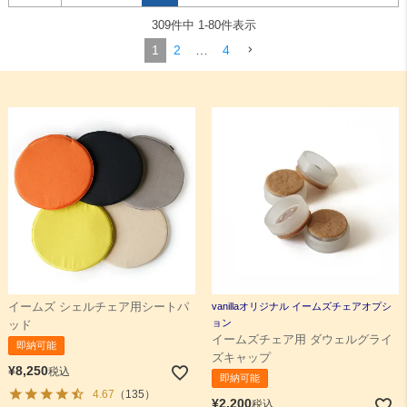
309
件中
1
-
80
件表示
1
2
…
4
ホワイト
ブラック
レッド
イームズ シェルチェア用シートパ
vanillaオリジナル イームズチェアオプシ
ョン
ッド
イームズチェア用 ダウェルグライ
即納可能
ズキャップ
¥
8,250
税込
グレーグリーン
ライトグレー
ミディアムグレー
即納可能
4.67
（135）
¥
2,200
税込