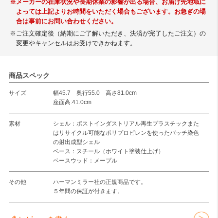
※メーカーの在庫状況や長期休業の影響が出る場合、お届け先地域に
よっては上記よりお時間をいただく場合もございます。お急ぎの場
合は事前にお問い合わせください。
※ご注文確定後（納期にご了解いただき、決済が完了したご注文）の
変更やキャンセルはお受けできかねます。
商品スペック
サイズ
幅45.7 奥行55.0 高さ81.0cm
座面高:41.0cm
素材
シェル：ポストインダストリアル再生プラスチックまた
はリサイクル可能なポリプロピレンを使ったバッチ染色
の射出成型シェル
ベース：スチール（ホワイト塗装仕上げ）
ベースウッド：メープル
その他
ハーマンミラー社の正規商品です。
５年間の保証が付きます。