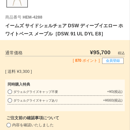
商品番号
HEM-4288
イームズ サイドシェルチェア DSW ディープイエロー ホ
ワイトベース メープル［DSW. 91 UL DYL E8］
¥
95,700
通常価格
税込
[
870
ポイント ]
会員登録
¥
3,300
同時購入特典
+
¥
0
税込
ダウェルグライズキャップ不要
(
+
¥
660
税込
ダウェルグライズキャップあり
必
須
)
ご注文前の確認事項について
(
内容を確認いたしました
必