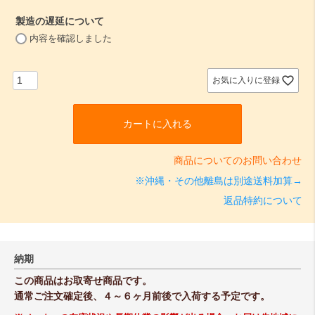
須
製造の遅延について
)
(
内容を確認しました
必
須
)
お気に入りに登録
カートに入れる
商品についてのお問い合わせ
※沖縄・その他離島は別途送料加算→
返品特約について
納期
この商品はお取寄せ商品です。
通常ご注文確定後、４～６ヶ月前後で入荷する予定です。