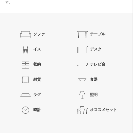
す。
ソファ
テーブル
イス
デスク
収納
テレビ台
雑貨
食器
ラグ
照明
時計
オススメセット