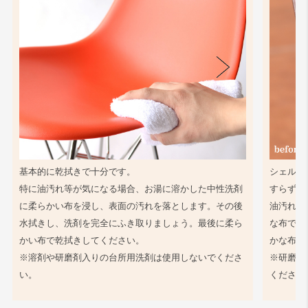
基本的に乾拭きで十分です。
シェル同
特に油汚れ等が気になる場合、お湯に溶かした中性洗剤
すらず、
に柔らかい布を浸し、表面の汚れを落とします。その後
油汚れ等
水拭きし、洗剤を完全にふき取りましょう。最後に柔ら
な布で軽
かい布で乾拭きしてください。
かな布で
※溶剤や研磨剤入りの台所用洗剤は使用しないでくださ
※研磨剤
い。
ください