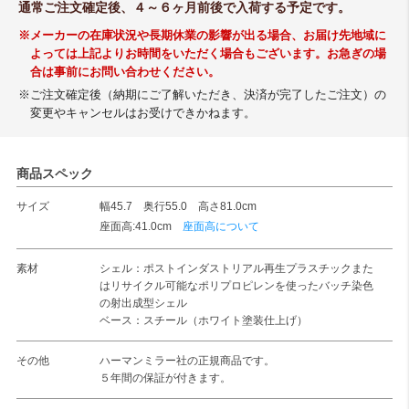
通常ご注文確定後、４～６ヶ月前後で入荷する予定です。
※メーカーの在庫状況や長期休業の影響が出る場合、お届け先地域に
よっては上記よりお時間をいただく場合もございます。お急ぎの場
合は事前にお問い合わせください。
※ご注文確定後（納期にご了解いただき、決済が完了したご注文）の
変更やキャンセルはお受けできかねます。
商品スペック
サイズ
幅45.7 奥行55.0 高さ81.0cm
座面高:41.0cm
座面高について
素材
シェル：ポストインダストリアル再生プラスチックまた
はリサイクル可能なポリプロピレンを使ったバッチ染色
の射出成型シェル
ベース：スチール（ホワイト塗装仕上げ）
その他
ハーマンミラー社の正規商品です。
５年間の保証が付きます。