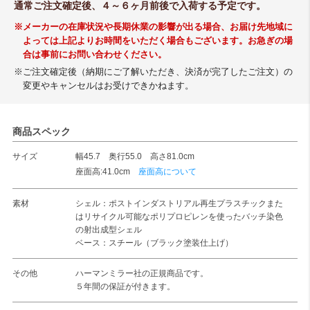
通常ご注文確定後、４～６ヶ月前後で入荷する予定です。
※メーカーの在庫状況や長期休業の影響が出る場合、お届け先地域に
よっては上記よりお時間をいただく場合もございます。お急ぎの場
合は事前にお問い合わせください。
※ご注文確定後（納期にご了解いただき、決済が完了したご注文）の
変更やキャンセルはお受けできかねます。
商品スペック
サイズ
幅45.7 奥行55.0 高さ81.0cm
座面高:41.0cm
座面高について
素材
シェル：ポストインダストリアル再生プラスチックまた
はリサイクル可能なポリプロピレンを使ったバッチ染色
の射出成型シェル
ベース：スチール（ブラック塗装仕上げ）
その他
ハーマンミラー社の正規商品です。
５年間の保証が付きます。