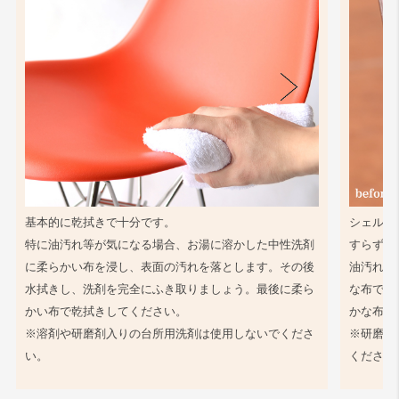
基本的に乾拭きで十分です。
シェル同
特に油汚れ等が気になる場合、お湯に溶かした中性洗剤
すらず、
に柔らかい布を浸し、表面の汚れを落とします。その後
油汚れ等
水拭きし、洗剤を完全にふき取りましょう。最後に柔ら
な布で軽
かい布で乾拭きしてください。
かな布で
※溶剤や研磨剤入りの台所用洗剤は使用しないでくださ
※研磨剤
い。
ください