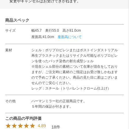
変更やキャンセルはお受けできかねます。
商品スペック
サイズ
幅45.7 奥行55.0 高さ81.0cm
座面高:41.0cm
座面高について
素材
シェル：ポリプロピレンまたはポストインダストリアル
再生プラスチックまたはリサイクル可能なポリプロピレ
ンを使ったバッチ染色の射出成型シェル
※現在シェル部分の素材について在庫が混在をしており
ますが、ご注文時に素材のご指定はお受け致しかねます
ので予めご了承ください。商品の見た目に差はございま
せんのでご安心ください。
レッグ：スチール（トリバレントクローム仕上げ）
その他
ハーマンミラー社の正規商品です。
５年間の保証が付きます。
4.89
18