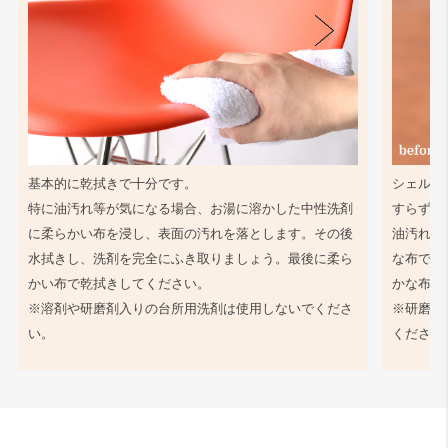
基本的に乾拭きで十分です。
シェル同
特に油汚れ等が気になる場合、お湯に溶かした中性洗剤
すらず、
に柔らかい布を浸し、表面の汚れを落とします。その後
油汚れ等
水拭きし、洗剤を完全にふき取りましょう。最後に柔ら
な布で軽
かい布で乾拭きしてください。
かな布で
※溶剤や研磨剤入りの台所用洗剤は使用しないでくださ
※研磨剤
い。
ください