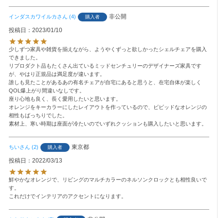
非公開
インダスカワイルカ
4
購入者
投稿日
2023/01/10
少しずつ家具や雑貨を揃えながら、ようやくずっと欲しかったシェルチェアを購入
できました。

リプロダクト品もたくさん出ているミッドセンチュリーのデザイナーズ家具です
が、やはり正規品は満足度が違います。

誰しも見たことがあるあの有名チェアが自宅にあると思うと、在宅自体が楽しく
QOL爆上がり間違いなしです。

座り心地も良く、長く愛用したいと思います。

オレンジをキーカラーにしたレイアウトを作っているので、ビビッドなオレンジの
相性もばっちりでした。

素材上、寒い時期は座面が冷たいのでいずれクッションも購入したいと思います。
東京都
ちい
2
購入者
投稿日
2022/03/13
鮮やかなオレンジで、リビングのマルチカラーのネルソンクロックとも相性良いで
す。

これだけでインテリアのアクセントになります。