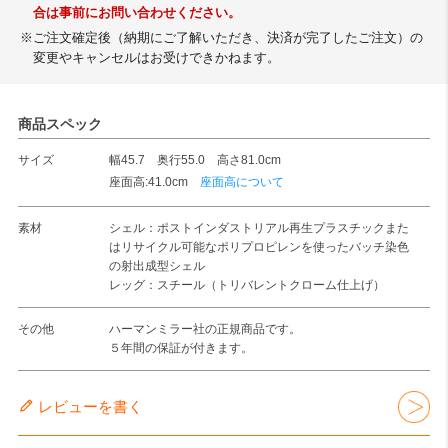
合は事前にお問い合わせください。
※ご注文確定後（納期にご了解いただき、決済が完了したご注文）の
変更やキャンセルはお受けできかねます。
商品スペック
サイズ
幅45.7 奥行55.0 高さ81.0cm
座面高:41.0cm
座面高について
素材
シェル：ポストインダストリアル再生プラスチックまた
はリサイクル可能なポリプロピレンを使ったバッチ染色
の射出成型シェル
レッグ：スチール（トリバレントクローム仕上げ）
その他
ハーマンミラー社の正規商品です。
５年間の保証が付きます。
レビューを書く