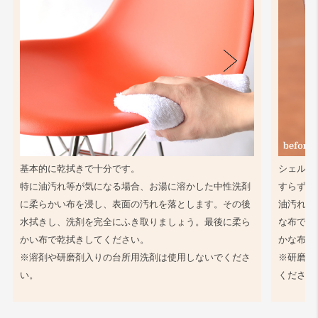
基本的に乾拭きで十分です。
シェル同
特に油汚れ等が気になる場合、お湯に溶かした中性洗剤
すらず、
に柔らかい布を浸し、表面の汚れを落とします。その後
油汚れ等
水拭きし、洗剤を完全にふき取りましょう。最後に柔ら
な布で軽
かい布で乾拭きしてください。
かな布で
※溶剤や研磨剤入りの台所用洗剤は使用しないでくださ
※研磨剤
い。
ください