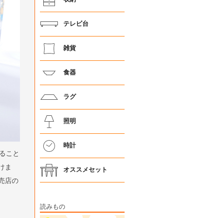
テレビ台
雑貨
食器
ラグ
照明
時計
ること
けま
オススメセット
売店の
読みもの