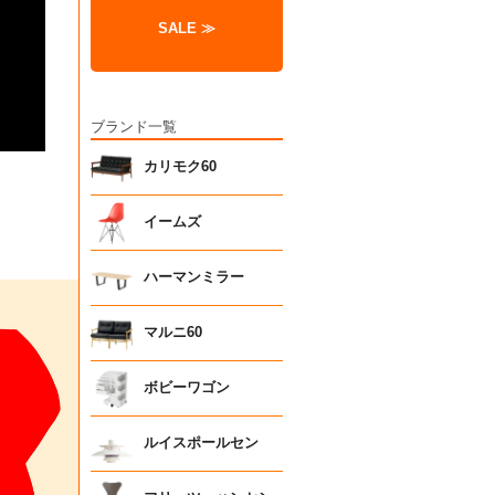
SALE ≫
ブランド一覧
カリモク60
イームズ
ハーマンミラー
マルニ60
ボビーワゴン
ルイスポールセン