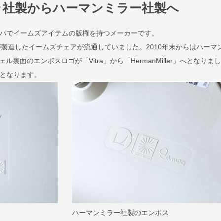
ラ社製からハーマンミラー社製へ
ロッパでイームズアイテムの版権を持つメーカーです。
が製造したイームズチェアが流通していました。2010年末からはハーマ
裏面のエンボスロゴが「Vitra」から「HermanMiller」へとなりま
規品となります。
ハーマンミラー社製のエンボス