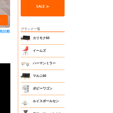
SALE ≫
ブランド一覧
色比較
カリモク60
イームズ
ハーマンミラー
マルニ60
ボビーワゴン
ルイスポールセン