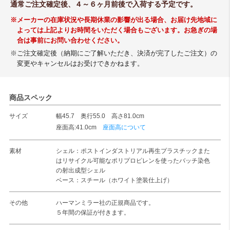
通常ご注文確定後、４～６ヶ月前後で入荷する予定です。
※メーカーの在庫状況や長期休業の影響が出る場合、お届け先地域に
よっては上記よりお時間をいただく場合もございます。お急ぎの場
合は事前にお問い合わせください。
※ご注文確定後（納期にご了解いただき、決済が完了したご注文）の
変更やキャンセルはお受けできかねます。
商品スペック
サイズ
幅45.7 奥行55.0 高さ81.0cm
座面高:41.0cm
座面高について
素材
シェル：ポストインダストリアル再生プラスチックまた
はリサイクル可能なポリプロピレンを使ったバッチ染色
の射出成型シェル
ベース：スチール（ホワイト塗装仕上げ）
その他
ハーマンミラー社の正規商品です。
５年間の保証が付きます。