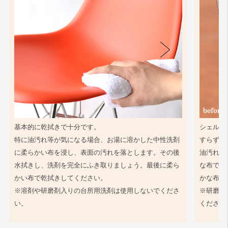
基本的に乾拭きで十分です。
シェル同
特に油汚れ等が気になる場合、お湯に溶かした中性洗剤
すらず、
に柔らかい布を浸し、表面の汚れを落とします。その後
油汚れ等
水拭きし、洗剤を完全にふき取りましょう。最後に柔ら
な布で軽
かい布で乾拭きしてください。
かな布で
※溶剤や研磨剤入りの台所用洗剤は使用しないでくださ
※研磨剤
い。
ください