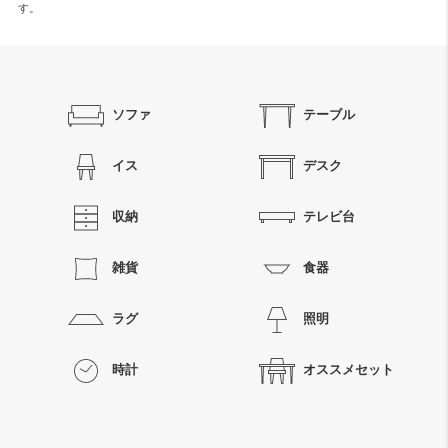
す。
ソファ
テーブル
イス
デスク
収納
テレビ台
雑貨
食器
ラグ
照明
時計
オススメセット