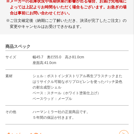
※メーカーの在庫状況や長期休業の影響が出る場合、お届け先地域に
よっては上記よりお時間をいただく場合もございます。お急ぎの場
合は事前にお問い合わせください。
※ご注文確定後（納期にご了解いただき、決済が完了したご注文）の
変更やキャンセルはお受けできかねます。
商品スペック
サイズ
幅45.7 奥行55.0 高さ81.0cm
座面高:41.0cm
素材
シェル：ポストインダストリアル再生プラスチックまた
はリサイクル可能なポリプロピレンを使ったバッチ染色
の射出成型シェル
ベース：スチール（ホワイト塗装仕上げ）
ベースウッド：メープル
その他
ハーマンミラー社の正規商品です。
５年間の保証が付きます。