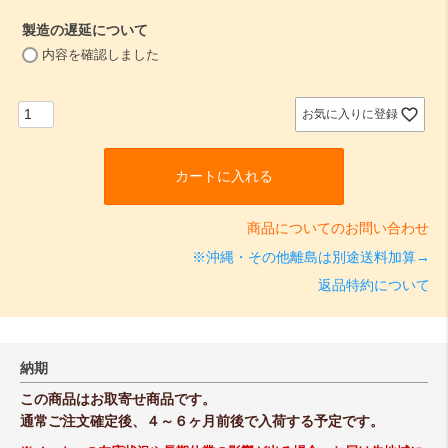
須
製造の遅延について
)
(
内容を確認しました
必
須
)
お気に入りに登録
カートに入れる
商品についてのお問い合わせ
※沖縄・その他離島は別途送料加算→
返品特約について
納期
この商品はお取寄せ商品です。
通常ご注文確定後、４～６ヶ月前後で入荷する予定です。