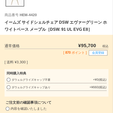
商品番号
HEM-4420
イームズ サイドシェルチェア DSW エヴァーグリーン ホ
ワイトベース メープル［DSW. 91 UL EVG E8］
¥
95,700
通常価格
税込
[
870
ポイント ]
会員登録
¥
3,300
同時購入特典
+
¥
0
税込
ダウェルグライズキャップ不要
(
+
¥
660
税込
ダウェルグライズキャップあり
必
須
)
ご注文前の確認事項について
(
内容を確認いたしました
必