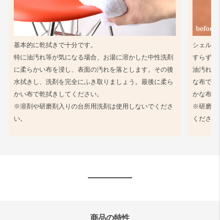
基本的に乾拭きで十分です。
シェル同
特に油汚れ等が気になる場合、お湯に溶かした中性洗剤
すらず、
に柔らかい布を浸し、表面の汚れを落とします。その後
油汚れ等
水拭きし、洗剤を完全にふき取りましょう。最後に柔ら
な布で軽
かい布で乾拭きしてください。
かな布で
※溶剤や研磨剤入りの台所用洗剤は使用しないでくださ
※研磨剤
い。
ください
商品の特性