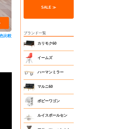
SALE ≫
ブランド一覧
色比較
カリモク60
イームズ
ハーマンミラー
マルニ60
ボビーワゴン
ルイスポールセン