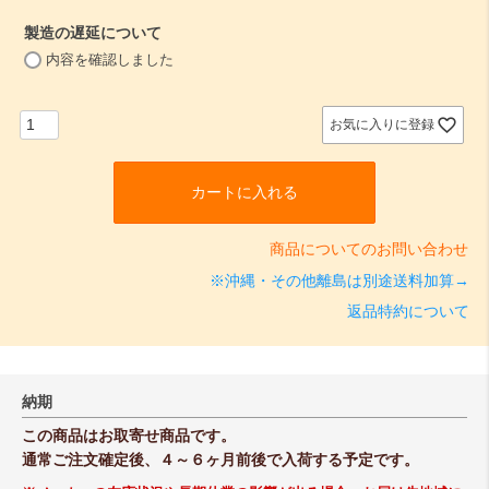
須
製造の遅延について
)
(
内容を確認しました
必
須
)
お気に入りに登録
カートに入れる
商品についてのお問い合わせ
※沖縄・その他離島は別途送料加算→
返品特約について
納期
この商品はお取寄せ商品です。
通常ご注文確定後、４～６ヶ月前後で入荷する予定です。