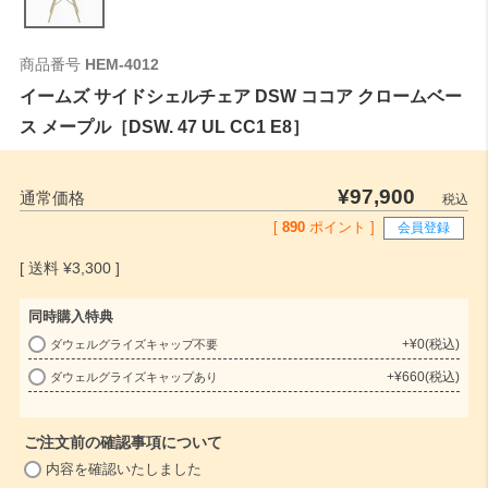
商品番号
HEM-4012
イームズ サイドシェルチェア DSW ココア クロームベー
ス メープル［DSW. 47 UL CC1 E8］
¥
97,900
通常価格
税込
[
890
ポイント ]
会員登録
¥
3,300
同時購入特典
+
¥
0
税込
ダウェルグライズキャップ不要
(
+
¥
660
税込
ダウェルグライズキャップあり
必
須
)
ご注文前の確認事項について
(
内容を確認いたしました
必