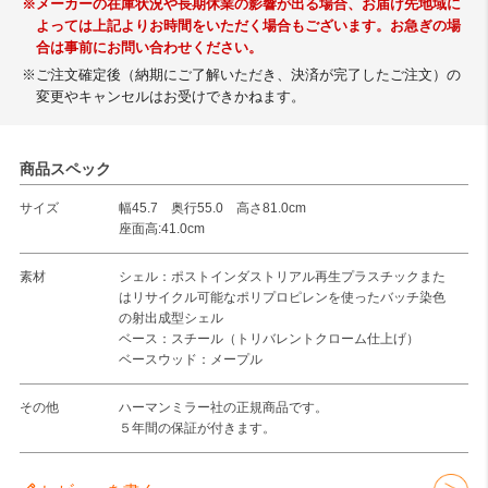
※メーカーの在庫状況や長期休業の影響が出る場合、お届け先地域に
よっては上記よりお時間をいただく場合もございます。お急ぎの場
合は事前にお問い合わせください。
※ご注文確定後（納期にご了解いただき、決済が完了したご注文）の
変更やキャンセルはお受けできかねます。
商品スペック
サイズ
幅45.7 奥行55.0 高さ81.0cm
座面高:41.0cm
素材
シェル：ポストインダストリアル再生プラスチックまた
はリサイクル可能なポリプロピレンを使ったバッチ染色
の射出成型シェル
ベース：スチール（トリバレントクローム仕上げ）
ベースウッド：メープル
その他
ハーマンミラー社の正規商品です。
５年間の保証が付きます。