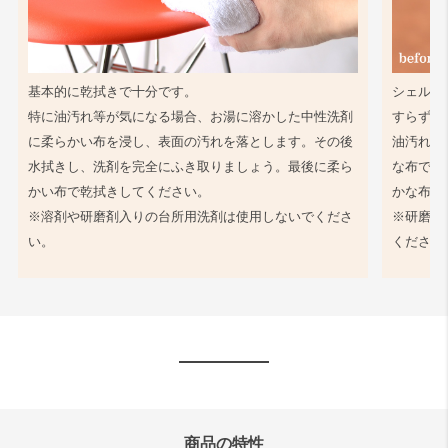
基本的に乾拭きで十分です。
シェル同
特に油汚れ等が気になる場合、お湯に溶かした中性洗剤
すらず、
に柔らかい布を浸し、表面の汚れを落とします。その後
油汚れ等
水拭きし、洗剤を完全にふき取りましょう。最後に柔ら
な布で軽
かい布で乾拭きしてください。
かな布で
※溶剤や研磨剤入りの台所用洗剤は使用しないでくださ
※研磨剤
い。
ください
商品の特性