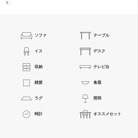
す。
ソファ
テーブル
イス
デスク
収納
テレビ台
雑貨
食器
ラグ
照明
時計
オススメセット