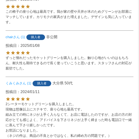
この椅子の座り心地は最高です。我が家の壁や天井が木のためグリーンがお部屋に
マッチしています。カリモクの家具がまた増えました。デザインも気に入っていま
す。
非公開
chair
1
購入者
投稿日
2025/01/08
ずっと憧れだったモケットグリーンを購入しました。触り心地がいいのはもちろ
ん、耐久性も期待できるので長く使っていこうと思います。スタッフさんの対応が
親切でした。
大分県
50代
くみくみ
1
購入者
投稿日
2024/01/11
2シーターモケットグリーンを購入しました。

現物は想像以上にステキで、座り心地も最高です。

組み立ての時にネジが上手く入らなくて、お店に電話したのですが、お店の方の対
応がとても感じよく、アドバイスを下さりネジが上手く締まった時も電話口で一緒
に喜んで下さり嬉しかったです。

お世話になりました。

（ネジの件は、商品の不良とかではなく、私の締め方の問題です。）
