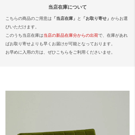
※ブラックブラック、ブルーブルー、グリーングリーンは今しばらく
旧のご指定は承ることができませんので、あらかじめご了承いただけ
当店在庫について
ラバートリー材でのお届けとなります。
ますと幸いです。
サンプル画像1
、
サンプル画像2
、
サンプル画像3
こちらの商品のご用意は
「当店在庫」
と
「お取り寄せ」
からお選
びいただけます。
このうち当店在庫は
当店の新品在庫分からの出荷
で、在庫があれ
ばお取り寄せよりも早くお届けが可能となっております。
お早めに入用の方は、ぜひこちらをご利用くださいませ。