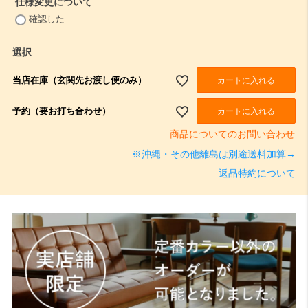
仕様変更について
(
確認した
必
須
選択
)
当店在庫（玄関先お渡し便のみ）
カートに入れる
予約（要お打ち合わせ）
カートに入れる
商品についてのお問い合わせ
※沖縄・その他離島は別途送料加算→
返品特約について