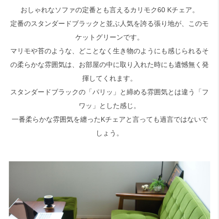
おしゃれなソファの定番とも言えるカリモク60 Kチェア。
定番のスタンダードブラックと並ぶ人気を誇る張り地が、このモ
検索
ケットグリーンです。
マリモや苔のような、どことなく生き物のようにも感じられるそ
の柔らかな雰囲気は、お部屋の中に取り入れた時にも遺憾無く発
揮してくれます。
スタンダードブラックの「パリッ」と締める雰囲気とは違う「フ
ワッ」とした感じ。
一番柔らかな雰囲気を纏ったKチェアと言っても過言ではないで
しょう。