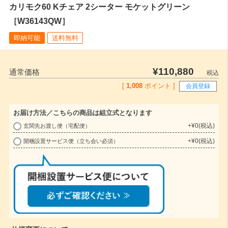
カリモク60 Kチェア 2シーター モケットグリーン
［W36143QW］
即納可能
送料無料
¥
110,880
通常価格
税込
[
1,008
ポイント ]
会員登録
お届け方法／こちらの商品は組立式となります
+
¥
0
税込
玄関先お渡し便（宅配便）
(
+
¥
0
税込
開梱設置サービス便（立ち会い必須）
必
須
)