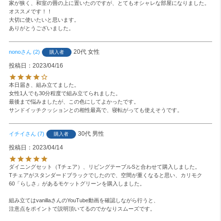
家が狭く、和室の畳の上に置いたのですが、とてもオシャレな部屋になりました。

オススメです！！

大切に使いたいと思います。

ありがとうございました。
20代
女性
nono
2
購入者
投稿日
2023/04/16
本日届き、組み立てました。

女性1人でも30分程度で組み立てられました。

最後まで悩みましたが、この色にしてよかったです。

30代
男性
イチイ
7
購入者
投稿日
2023/04/14
ダイニングセット（Tチェア）、リビングテーブルSと合わせて購入しました。

Tチェアがスタンダードブラックでしたので、空間が重くなると思い、カリモク
60「らしさ」があるモケットグリーンを購入しました。

組み立てはvanillaさんのYouTube動画を確認しながら行うと、

注意点をポイントで説明頂いてるのでかなりスムーズです。
