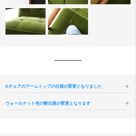
Kチェアのアームトップの仕様が変更となりました
環境配慮や材料の有効活用等の面から、2021年8月生産分よりアームト
ウォールナット色の艶仕様が変更となります
ップ部のみ「ラバートリー材」から「ブナ材」へと仕様が変更となり
ました。ブナ材はラバートリー材に比べ導管が緻密かつ、滑らかで
現代のインテリア空間との親和性の向上、コーディネートをしやすく
す。そのためKチェアの特長であるアームトップの手触りが更に良くな
することを目的として、2025年10月1日生産分よりウォールナット色
ります。
の艶感が現状よりもマットな質感へと変更されます。
サンプル画像はこちら
切り替え後半年程度は新旧の仕様が混在する事が予想されますが、新