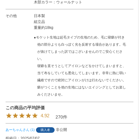
木部カラー：ウォールナット
その他
日本製
組立品
重量約18kg
●モケット生地は起毛タイプの生地のため、毛に寝癖が付き
他の部分よりも白っぽく光を反射する場合があります。毛
が抜けてしまった訳ではございませんのでご安心くださ
い。
寝癖を直そうとしてアイロンなどをかけてしまいますと、
当て布をしていても悪化してしまいます。非常に熱に弱い
繊維ですので絶対にアイロンがけは行わないでください。
癖がつくことを他の生地にはないエイジングとしてお楽し
みくださいませ。
4.92
270
非公開
あーちゃん
1
購入者
投稿日
2025/07/07