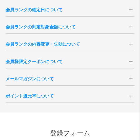
会員ランクの確定日について
会員ランクはの確定日は購入日から14日後に確定いたします。会員ラ
会員ランクの判定対象金額について
ンクは、過去の「累計購入金額」を集計して決定いたします（実店舗
での購入分は含まれません）。
会員ランクの判定対象金額は、商品合計（税込）より、送料・各種割
※現在の会員ランク、過去3年分のご注文履歴は、「
マイページ
」より
会員ランクの内容変更・失効について
引・ポイント・クーポン利用額を差し引いた金額となります。
ご確認いただけます。
※キャンセル・返品となりましたご注文のご購入金額は、ランク判定
本会員ランク制度は、予告無く変更・改定、または終了する場合がご
※3年以上前のご注文を含む累計購入金額は当店がお調べいたしますの
の対象外となります。
会員様限定クーポンについて
ざいます。予めご了承ください。また、会員を退会されますと、その
で、ご希望の際は「
お問い合わせ
」よりご連絡くださいませ。
※会員ランク確定後、会員ランクの更新がシステムに反映されるまで
時点までの累計ご購入金額、獲得ポイント数、各ランクの特典は全て
※一度会員ランクが確定しますと通常ランクダウンはございません。
にタイムラグがございます。
会員様には特別クーポンをプレゼント致します。全会員様を対象にし
失効となりますのでご注意ください。
メールマガジンについて
たバースデークーポンはご登録いただいた誕生月の1日に付与されま
退会後新たに会員登録いただきましても新規登録扱いとなりますの
す。誕生月の途中でご登録いただいた場合、会員ご登録後に付与され
で、退会前の状態に戻すことはできません。
vanillaでは会員様向けにメールマガジンを発行しております。定期配
ます。
ポイント還元率について
信の他、号外での配信などがございます。メールマガジンの取得につ
シーズンクーポンについて、会員ランクに応じた内容で付与されま
いては会員ご登録時の任意となりますが、受信を拒否設定されている
す。付与される月は6月、12月それぞれ第一営業日となりますが、バー
ポイントの還元対象となる金額は、商品代金の税抜価格が対象となり
場合、お得なクーポンなどが配信されない場合がございます。
スデークーポンと異なり、月内途中でのご登録の場合はクーポンが発
ます。メーカーとの正規販売店としての取決めにより、ポイント付与
また、受信を拒否設定された場合でも、緊急性・重要性のある内容の
行されませんのでご注意ください。
ができない商品もございます。また、SALE品はポイント対象外とさせ
場合、設定内容に関わらず配信される場合がございますので、予めご
ていただきます。尚、付与されるポイント額は、各商品ページをご確
了承ください。
登録フォーム
認ください。