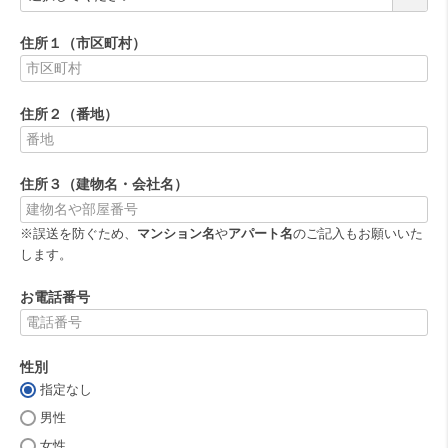
必
須
住所１（市区町村）
)
(
必
住所２（番地）
須
)
(
必
住所３（建物名・会社名）
須
)
※誤送を防ぐため、
マンション名
や
アパート名
のご記入もお願いいた
します。
お電話番号
(
必
性別
須
)
指定なし
(
必
男性
須
女性