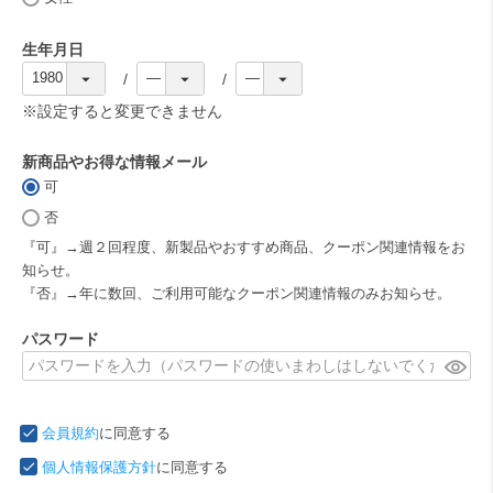
)
生年月日
(
必
※設定すると変更できません
須
)
新商品やお得な情報メール
可
(
必
否
須
『可』→週２回程度、新製品やおすすめ商品、クーポン関連情報をお
)
知らせ。
『否』→年に数回、ご利用可能なクーポン関連情報のみお知らせ。
パスワード
(
必
須
会員規約
に同意する
)
個人情報保護方針
に同意する