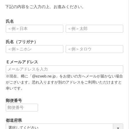
下記の内容をご入力の上、お進みください。
氏名
(
必
氏名（フリガナ）
須
)
(
必
Ｅメールアドレス
須
)
(
※現在、稀に「@ezweb.ne.jp」をお使いの方へメールが届かない場合
必
がございます。恐れ入りますが別のアドレスをご利用いただけますと
須
幸いです。
)
郵便番号
(
必
都道府県
須
)
(