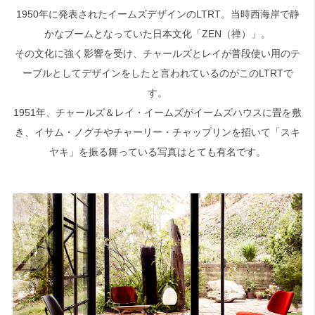
1950年に発表されたイームズデザインのLTRT。当時西海岸で静
かなブームとなっていた日本文化「ZEN（禅）」。
検索
その文化に強く影響を受け、チャールズとレイが普段使い用のテ
ーブルとしてデザインをしたと言われているのがこのLTRTで
す。
1951年、チャールズ＆レイ・イームズがイームズハウスに畳を敷
き、イサム・ノグチやチャーリー・チャップリンを招いて「スキ
ヤキ」を振る舞っている写真はとても有名です。