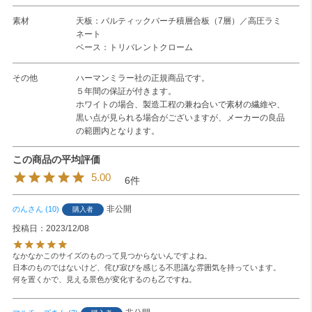
素材
天板：バルティックバーチ積層合板（7層）／高圧ラミ
ネート
ベース：トリバレントクローム
その他
ハーマンミラー社の正規商品です。
５年間の保証が付きます。
ホワイトの場合、製造工程の兼ね合いで素材の繊維や、
黒い点が見られる場合がございますが、メーカーの良品
の範囲内となります。
5.00
6
非公開
のん
10
購入者
投稿日
2023/12/08
なかなかこのサイズのものって見つからないんですよね。

日本のものではないけど、侘び寂びを感じる不思議な雰囲気を持っています。

何を置くかで、見える景色が変化するのも乙ですね。