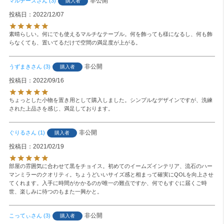
非公開
マルチーズ
3
購入者
投稿日
2022/12/07
素晴らしい。何にでも使えるマルチなテーブル。何を飾っても様になるし、何も飾
らなくても、置いてるだけで空間の満足度が上がる。
非公開
うずまき
3
購入者
投稿日
2022/09/16
ちょっとした小物を置き用として購入しました。シンプルなデザインですが、洗練
された上品さを感じ、満足しております。
非公開
ぐりる
1
購入者
投稿日
2021/02/19
部屋の雰囲気に合わせて黒をチョイス。初めてのイームズインテリア、流石のハー
マンミラーのクオリティ。ちょうどいいサイズ感と相まって確実にQOLを向上させ
てくれます。入手に時間がかかるのが唯一の難点ですか、何でもすぐに届くご時
世、楽しみに待つのもまた一興かと。
非公開
こってぃ
3
購入者