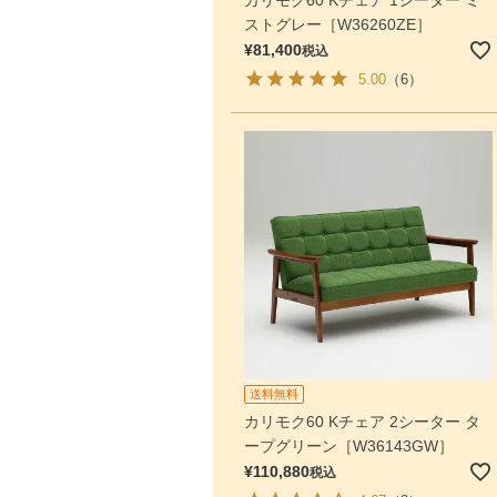
カリモク60 Kチェア 1シーター ミ
ストグレー［W36260ZE］
¥
81,400
税込
5.00
（6）
送料無料
カリモク60 Kチェア 2シーター タ
ープグリーン［W36143GW］
¥
110,880
税込