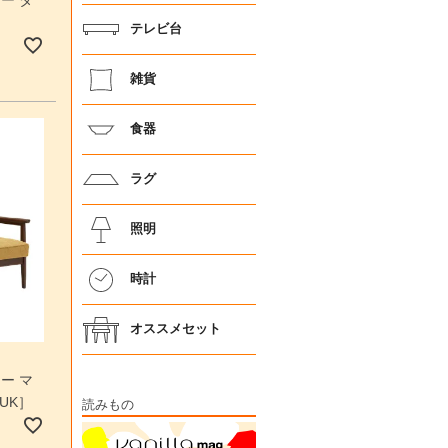
ー タ
テレビ台
雑貨
食器
ラグ
照明
時計
オススメセット
ー マ
UK］
読みもの