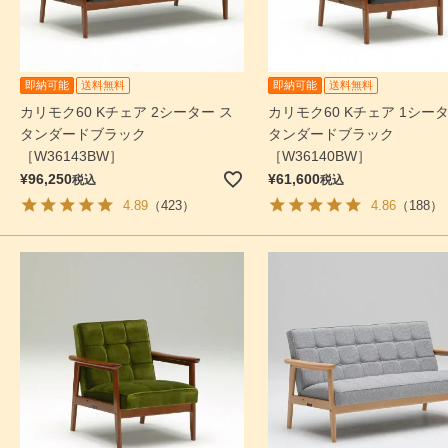
即納可能
送料無料
即納可能
送料無料
カリモク60 Kチェア 2シーター ス
カリモク60 Kチェア 1シータ
タンダードブラック
タンダードブラック
［W36143BW］
［W36140BW］
¥
96,250
¥
61,600
税込
税込
4.89
（423）
4.86
（188）