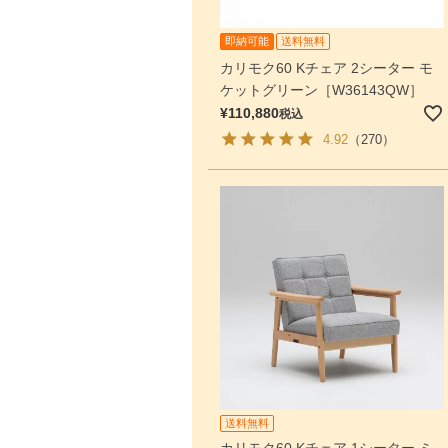
即納可能
送料無料
カリモク60 Kチェア 2シーター モ
ケットグリーン［W36143QW］
¥
110,880
税込
4.92
（270）
送料無料