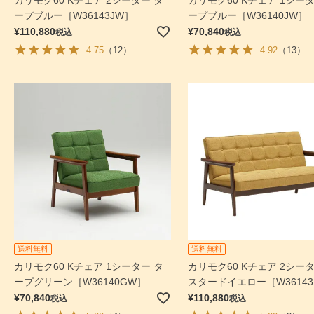
カリモク60 Kチェア 2シーター タ
カリモク60 Kチェア 1シータ
ープブルー［W36143JW］
ープブルー［W36140JW］
¥
110,880
¥
70,840
税込
税込
4.75
（12）
4.92
（13）
送料無料
送料無料
カリモク60 Kチェア 1シーター タ
カリモク60 Kチェア 2シータ
ープグリーン［W36140GW］
スタードイエロー［W36143
¥
70,840
¥
110,880
税込
税込