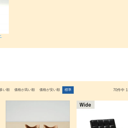
ニ
検索
多い順
価格が高い順
価格が安い順
標準
70
件中
1