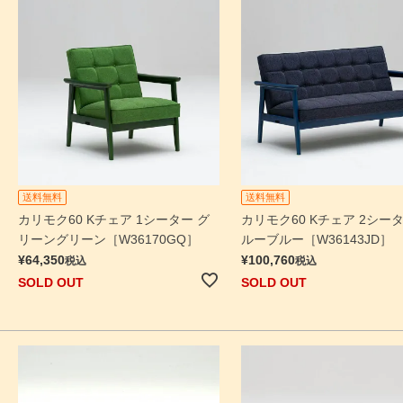
送料無料
送料無料
カリモク60 Kチェア 1シーター グ
カリモク60 Kチェア 2シータ
リーングリーン［W36170GQ］
ルーブルー［W36143JD］
¥
64,350
¥
100,760
税込
税込
SOLD OUT
SOLD OUT