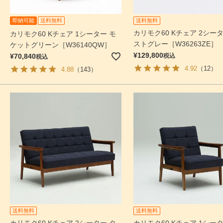
即納可能
送料無料
送料無料
カリモク60 Kチェア 2シータ
カリモク60 Kチェア 1シーター モ
ストグレー［W36263ZE］
ケットグリーン［W36140QW］
¥
129,800
¥
70,840
税込
税込
4.92
（12）
4.88
（143）
送料無料
送料無料