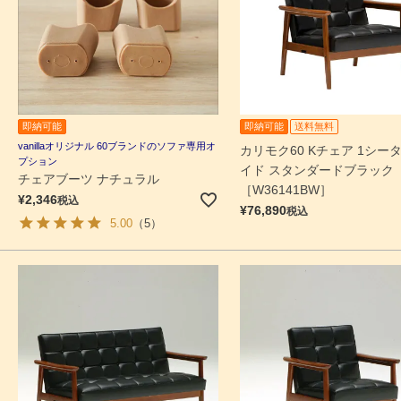
即納可能
即納可能
送料無料
vanillaオリジナル 60ブランドのソファ専用オ
カリモク60 Kチェア 1シータ
プション
イド スタンダードブラック
チェアブーツ ナチュラル
［W36141BW］
¥
2,346
税込
¥
76,890
税込
5.00
（5）