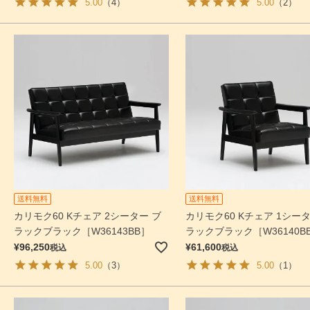
5.00
（4）
5.00
（2）
送料無料
送料無料
カリモク60 Kチェア 2シーター ブ
カリモク60 Kチェア 1シータ
ラックブラック［W36143BB］
ラックブラック［W36140B
¥
96,250
¥
61,600
税込
税込
5.00
（3）
5.00
（1）