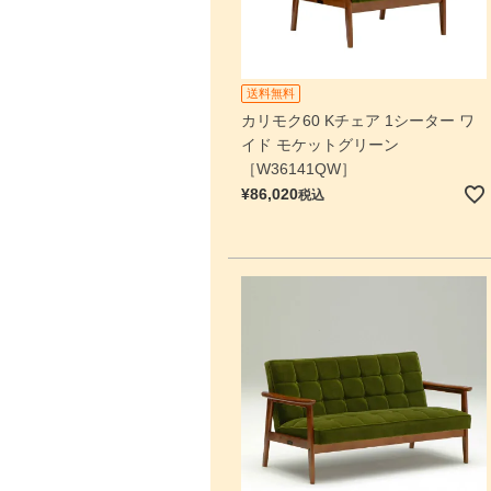
送料無料
カリモク60 Kチェア 1シーター ワ
イド モケットグリーン
［W36141QW］
¥
86,020
税込