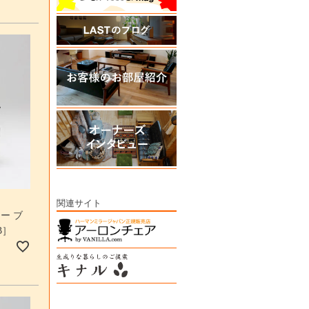
関連サイト
ー ブ
B］