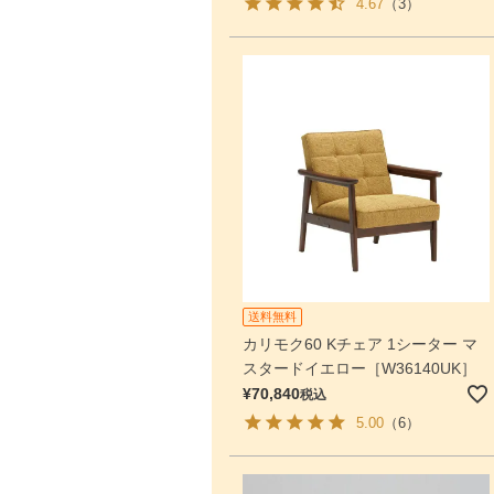
4.67
（3）
送料無料
カリモク60 Kチェア 1シーター マ
スタードイエロー［W36140UK］
¥
70,840
税込
5.00
（6）