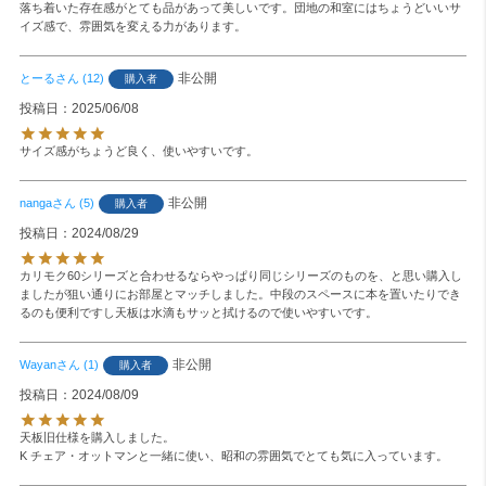
落ち着いた存在感がとても品があって美しいです。団地の和室にはちょうどいいサ
イズ感で、雰囲気を変える力があります。
非公開
とーる
12
購入者
投稿日
2025/06/08
サイズ感がちょうど良く、使いやすいです。
非公開
nanga
5
購入者
投稿日
2024/08/29
カリモク60シリーズと合わせるならやっぱり同じシリーズのものを、と思い購入し
ましたが狙い通りにお部屋とマッチしました。中段のスペースに本を置いたりでき
るのも便利ですし天板は水滴もサッと拭けるので使いやすいです。
非公開
Wayan
1
購入者
投稿日
2024/08/09
天板旧仕様を購入しました。
