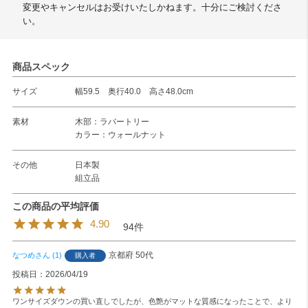
変更やキャンセルはお受けいたしかねます。十分にご検討くださ
い。
商品スペック
サイズ
幅59.5 奥行40.0 高さ48.0cm
素材
木部：ラバートリー
カラー：ウォールナット
その他
日本製
組立品
4.90
94
京都府
50代
なつめ
1
購入者
投稿日
2026/04/19
ワンサイズダウンの買い直しでしたが、色艶がマットな質感になったことで、より