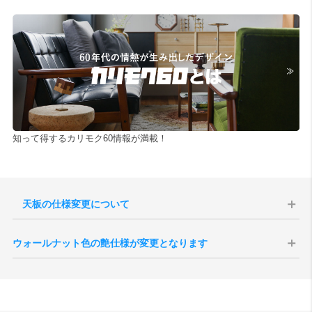
知って得するカリモク60情報が満載！
天板の仕様変更について
2024年生産分より天板のメラミン素材が変更となりました。旧仕様と
ウォールナット色の艶仕様が変更となります
比べ色の濃淡が薄く、また表面がややマットな質感となったことで、
反射の具合にも変化が見られます。
現代のインテリア空間との親和性の向上、コーディネートをしやすく
・正面（サンプル画像を開く）
することを目的として、2025年10月1日生産分よりウォールナット色
・反射（サンプル画像を開く）
の艶感が現状よりもマットな質感へと変更されます。
切り替え後半年程度は新旧の仕様が混在する事が予想されますが、新