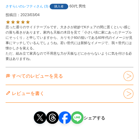
60代
男性
さすらいのレフティ
3
購入者
投稿日
2023/03/04
思った通りのサイドテーブルです。大きさが絶妙でKチェアの間に置くといい感じ
の落ち着きがあります。家内も天板の木目を見て「小さい頃に家にあったテーブル
にそっくり」と申していますから、カリモク60の狙いである60年代のイメージが見
事にマッチしているんでしょうね。若い世代には新鮮なイメージで、我々世代には
懐かしさを覚える。

ただ、組み立て家具なので不用意な力が天板などにかからないように気を付ける必
要はありますね。
すべてのレビューを見る
レビューを書く
シェアする