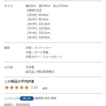
サイズ
幅150.0 奥行80.0 高さ70.0cm
【脚間寸法】
［内×内］85.0cm
［内×中］93.4cm
［内×外］101.8cm
［中×中］101.8cm
［中×外］110.2cm
［外×外］118.6cm
素材
木部：ラバートリー
天板：オーク突板
木部カラー：ウォールナット
その他
日本製
組立品／脚位置調整式
5.00
4
福岡県
40代
男性
コバ
3
購入者
投稿日
2026/06/01