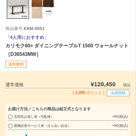
商品番号
KRM-8951
4人用におすすめ
カリモク60+ ダイニングテーブルT 1500 ウォールナット
［D36543MW］
送料無料
¥
120,450
通常価格
税込
[
1,095
ポイント ]
会員登録
お届け方法／こちらの商品は組立式となります
+
¥
0
税込
玄関先お渡し便（宅配便）
(
+
¥
0
税込
開梱設置サービス便（立ち会い必須）
必
須