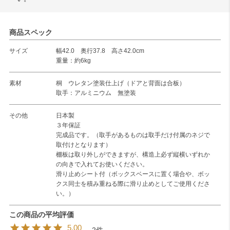
商品スペック
サイズ
幅42.0 奥行37.8 高さ42.0cm
重量：約6kg
素材
桐 ウレタン塗装仕上げ（ドアと背面は合板）
取手：アルミニウム 無塗装
その他
日本製
３年保証
完成品です。（取手があるものは取手だけ付属のネジで
取付けとなります）
棚板は取り外しができますが、構造上必ず縦横いずれか
の向きで入れてお使いください。
滑り止めシート付（ボックスベースに置く場合や、ボッ
クス同士を積み重ねる際に滑り止めとしてご使用くださ
い。）
5.00