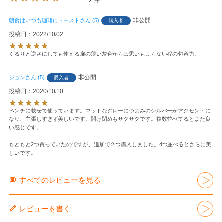
2
非公開
朝食はいつも珈琲にトースト
5
購入者
投稿日
2022/10/02
くるりと逆さにしても使える扉の薄い灰色からは思いもよらない程の包容力。
非公開
ジョン
5
購入者
投稿日
2020/10/10
ベンチに載せて使っています。マットなグレーにつまみのシルバーがアクセントに
なり、主張しすぎず美しいです。開け閉めもサクサクです。複数並べてるとまた良
い感じです。

もともと2つ買っていたのですが、追加で２つ購入しました。4つ並べるとさらに美
しいです。
すべてのレビューを見る
レビューを書く