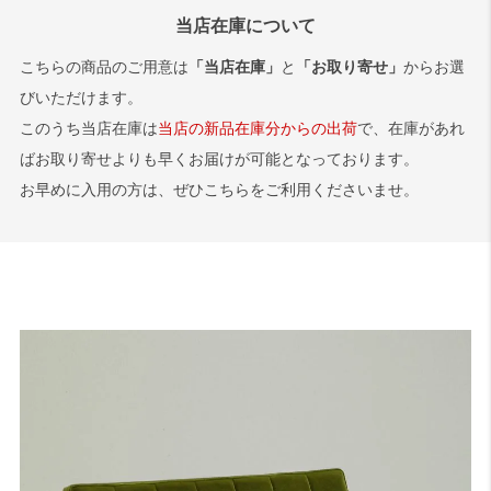
※ブラックブラック、ブルーブルー、グリーングリーンは今しばらく
旧のご指定は承ることができませんので、あらかじめご了承いただけ
当店在庫について
ラバートリー材でのお届けとなります。
ますと幸いです。
サンプル画像1
、
サンプル画像2
、
サンプル画像3
こちらの商品のご用意は
「当店在庫」
と
「お取り寄せ」
からお選
びいただけます。
このうち当店在庫は
当店の新品在庫分からの出荷
で、在庫があれ
ばお取り寄せよりも早くお届けが可能となっております。
お早めに入用の方は、ぜひこちらをご利用くださいませ。