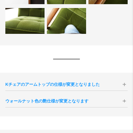
Kチェアのアームトップの仕様が変更となりました
環境配慮や材料の有効活用等の面から、2021年8月生産分よりアームト
ウォールナット色の艶仕様が変更となります
ップ部のみ「ラバートリー材」から「ブナ材」へと仕様が変更となり
ました。ブナ材はラバートリー材に比べ導管が緻密かつ、滑らかで
現代のインテリア空間との親和性の向上、コーディネートをしやすく
す。そのためKチェアの特長であるアームトップの手触りが更に良くな
することを目的として、2025年10月1日生産分よりウォールナット色
ります。
の艶感が現状よりもマットな質感へと変更されます。
サンプル画像はこちら
切り替え後半年程度は新旧の仕様が混在する事が予想されますが、新