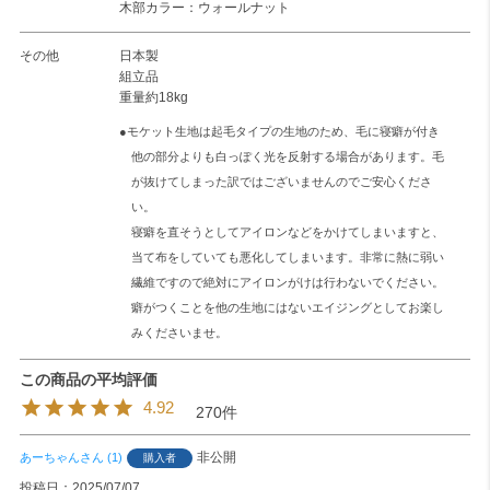
木部カラー：ウォールナット
その他
日本製
組立品
重量約18kg
●モケット生地は起毛タイプの生地のため、毛に寝癖が付き
他の部分よりも白っぽく光を反射する場合があります。毛
が抜けてしまった訳ではございませんのでご安心くださ
い。
寝癖を直そうとしてアイロンなどをかけてしまいますと、
当て布をしていても悪化してしまいます。非常に熱に弱い
繊維ですので絶対にアイロンがけは行わないでください。
癖がつくことを他の生地にはないエイジングとしてお楽し
みくださいませ。
4.92
270
非公開
あーちゃん
1
購入者
投稿日
2025/07/07