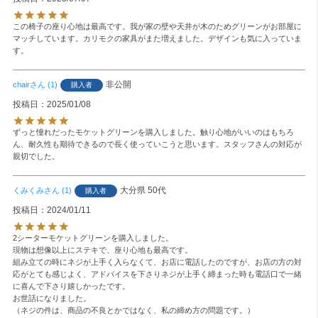
この椅子の座り心地は最高です。我が家の壁や天井が木のためグリーンがお部屋に
マッチしています。カリモクの家具がまた増えました。デザインも気に入っていま
す。
非公開
chair
1
購入者
投稿日
2025/01/08
ずっと憧れだったモケットグリーンを購入しました。触り心地がいいのはもちろ
ん、耐久性も期待できるので長く使っていこうと思います。スタッフさんの対応が
親切でした。
大分県
50代
くみくみ
1
購入者
投稿日
2024/01/11
2シーターモケットグリーンを購入しました。

現物は想像以上にステキで、座り心地も最高です。

組み立ての時にネジが上手く入らなくて、お店に電話したのですが、お店の方の対
応がとても感じよく、アドバイスを下さりネジが上手く締まった時も電話口で一緒
に喜んで下さり嬉しかったです。

お世話になりました。

（ネジの件は、商品の不良とかではなく、私の締め方の問題です。）
