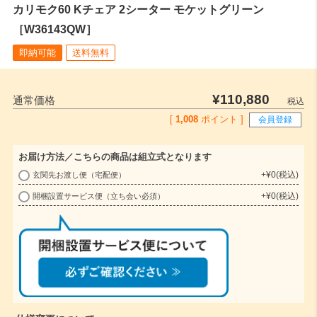
カリモク60 Kチェア 2シーター モケットグリーン
［W36143QW］
即納可能
送料無料
¥
110,880
通常価格
税込
[
1,008
ポイント ]
会員登録
お届け方法／こちらの商品は組立式となります
+
¥
0
税込
玄関先お渡し便（宅配便）
(
+
¥
0
税込
開梱設置サービス便（立ち会い必須）
必
須
)