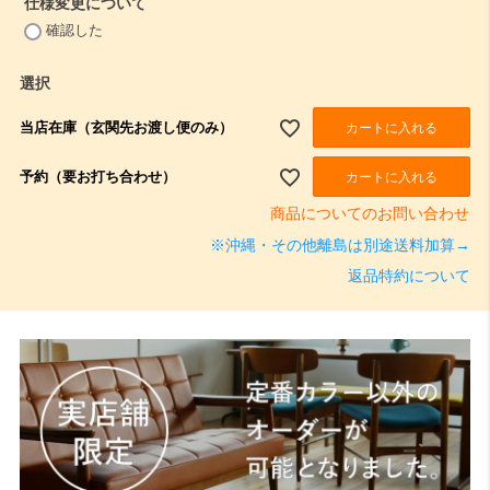
仕様変更について
(
確認した
必
須
選択
)
当店在庫（玄関先お渡し便のみ）
カートに入れる
予約（要お打ち合わせ）
カートに入れる
商品についてのお問い合わせ
※沖縄・その他離島は別途送料加算→
返品特約について