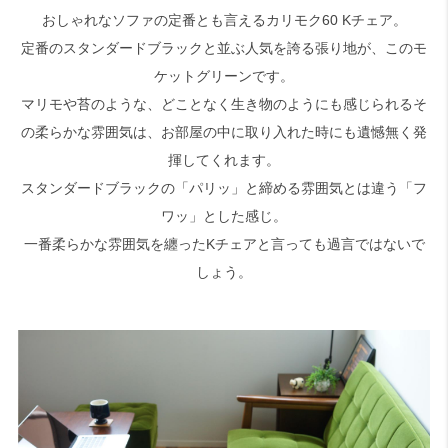
おしゃれなソファの定番とも言えるカリモク60 Kチェア。
定番のスタンダードブラックと並ぶ人気を誇る張り地が、このモ
検索
ケットグリーンです。
マリモや苔のような、どことなく生き物のようにも感じられるそ
の柔らかな雰囲気は、お部屋の中に取り入れた時にも遺憾無く発
揮してくれます。
スタンダードブラックの「パリッ」と締める雰囲気とは違う「フ
ワッ」とした感じ。
一番柔らかな雰囲気を纏ったKチェアと言っても過言ではないで
しょう。