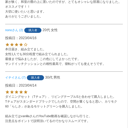
家が狭く、和室の畳の上に置いたのですが、とてもオシャレな部屋になりました。

オススメです！！

大切に使いたいと思います。

ありがとうございました。
20代
女性
nono
2
購入者
投稿日
2023/04/16
本日届き、組み立てました。

女性1人でも30分程度で組み立てられました。

最後まで悩みましたが、この色にしてよかったです。

30代
男性
イチイ
7
購入者
投稿日
2023/04/14
ダイニングセット（Tチェア）、リビングテーブルSと合わせて購入しました。

Tチェアがスタンダードブラックでしたので、空間が重くなると思い、カリモク
60「らしさ」があるモケットグリーンを購入しました。

組み立てはvanillaさんのYouTube動画を確認しながら行うと、

注意点をポイントで説明頂いてるのでかなりスムーズです。
