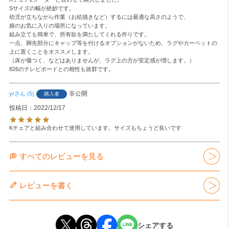
Sサイズの幅が絶妙です。

幼児が立ちながら作業（お絵描きなど）するには最適な高さのようで、

娘のお気に入りの場所になっています。

組み立ても簡単で、所有欲を満たしてくれる作りです。

一点、脚先部分にキャップ等を付けるオプションがないため、ラグやカーペットの
上に置くことをオススメします。

（床が傷つく、などはありませんが、ラグ上の方が安定感が増します。）

826のテレビボードとの相性も抜群です。
非公開
yr
5
購入者
投稿日
2022/12/17
Kチェアと組み合わせて使用しています。サイズもちょうど良いです
すべてのレビューを見る
レビューを書く
シェアする