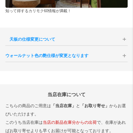
知って得するカリモク60情報が満載！
天板の仕様変更について
2024年生産分より天板のメラミン素材が変更となりました。旧仕様と
ウォールナット色の艶仕様が変更となります
比べ色の濃淡が薄く、また表面がややマットな質感となったことで、
反射の具合にも変化が見られます。
現代のインテリア空間との親和性の向上、コーディネートをしやすく
・正面（サンプル画像を開く）
することを目的として、2025年10月1日生産分よりウォールナット色
・反射（サンプル画像を開く）
の艶感が現状よりもマットな質感へと変更されます。
切り替え後半年程度は新旧の仕様が混在する事が予想されますが、新
旧のご指定は承ることができませんので、あらかじめご了承いただけ
当店在庫について
ますと幸いです。
サンプル画像1
、
サンプル画像2
、
サンプル画像3
こちらの商品のご用意は
「当店在庫」
と
「お取り寄せ」
からお選
びいただけます。
このうち当店在庫は
当店の新品在庫分からの出荷
で、在庫があれ
ばお取り寄せよりも早くお届けが可能となっております。