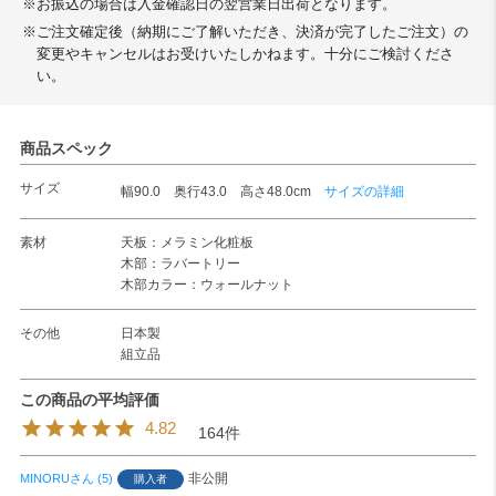
※お振込の場合は入金確認日の翌営業日出荷となります。
※ご注文確定後（納期にご了解いただき、決済が完了したご注文）の
変更やキャンセルはお受けいたしかねます。十分にご検討くださ
い。
商品スペック
サイズ
幅90.0 奥行43.0 高さ48.0cm
サイズの詳細
素材
天板：メラミン化粧板
木部：ラバートリー
木部カラー：ウォールナット
その他
日本製
組立品
4.82
164
非公開
MINORU
5
購入者