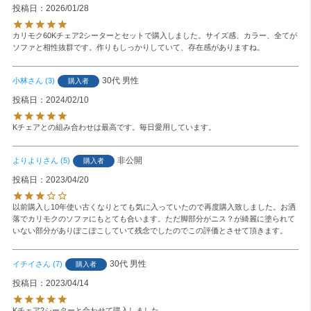
投稿日
2026/01/28
カリモク60Kチェア2シーターとセットで購入しました。サイズ感、カラー、全てが
ソファと相性抜群です。作りもしっかりしていて、存在感がありますね。
30代
男性
小林
3
購入者
投稿日
2024/02/10
Kチェアとの組み合わせは最高です。毎日愛用しています。
非公開
よりより
5
購入者
投稿日
2023/04/20
以前購入し10年使い古くなりとても気に入っていたので再度購入致しました。お洒
落でカリモクのソファにもとても合います。ただ脚部分がニス？が綺麗に塗られて
いない部分がありぽこぽこしていて残念でしたのでこの評価とさせて頂きます。
30代
男性
イチイ
7
購入者
投稿日
2023/04/14
Kチェア2シーターと合わせて購入しました。
