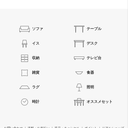
ソファ
テーブル
イス
デスク
収納
テレビ台
雑貨
食器
ラグ
照明
時計
オススメセット
お問い合わせ
｜
送料・お支払い
｜
返品・キャンセル
｜
ポイント
｜
リアルショップ