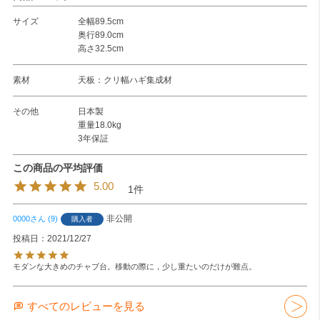
サイズ
全幅89.5cm
奥行89.0cm
高さ32.5cm
素材
天板：クリ幅ハギ集成材
その他
日本製
重量18.0kg
3年保証
5.00
1
非公開
0000
9
購入者
投稿日
2021/12/27
モダンな大きめのチャブ台。移動の際に，少し重たいのだけが難点。
すべてのレビューを見る