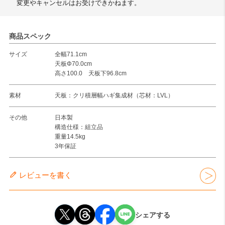
変更やキャンセルはお受けできかねます。
商品スペック
サイズ
全幅71.1cm
天板Φ70.0cm
高さ100.0 天板下96.8cm
素材
天板：クリ積層幅ハギ集成材（芯材：LVL）
その他
日本製
構造仕様：組立品
重量14.5kg
3年保証
レビューを書く
シェアする