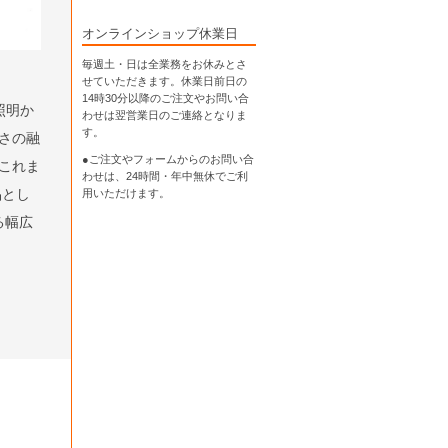
オンラインショップ休業日
毎週土・日は全業務をお休みとさ
せていただきます。休業日前日の
14時30分以降のご注文やお問い合
照明か
わせは翌営業日のご連絡となりま
す。
さの融
●ご注文やフォームからのお問い合
これま
わせは、
24時間・年中無休
でご利
品とし
用いただけます。
ける幅広