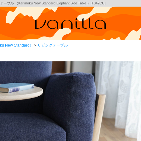
moku New Standard Elephant Side Table ）[T342CC]
New Standard）
リビングテーブル