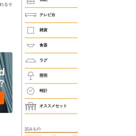
れるそ
テレビ台
雑貨
食器
ラグ
照明
時計
オススメセット
読みもの