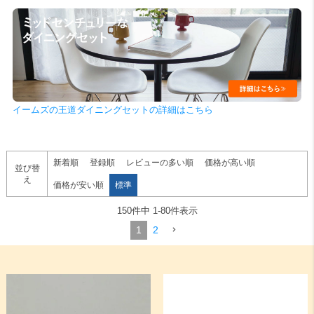
検索
イームズの王道ダイニングセットの詳細はこちら
新着順
登録順
レビューの多い順
価格が高い順
並び替
え
価格が安い順
標準
150
件中
1
-
80
件表示
1
2