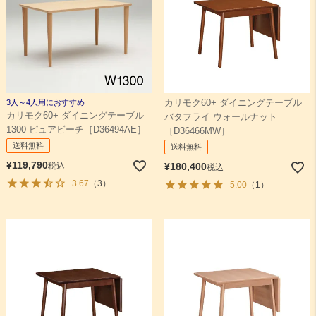
3人～4人用におすすめ
カリモク60+ ダイニングテーブル
カリモク60+ ダイニングテーブル
バタフライ ウォールナット
1300 ピュアビーチ［D36494AE］
［D36466MW］
送料無料
送料無料
¥
119,790
税込
¥
180,400
税込
3.67
（3）
5.00
（1）