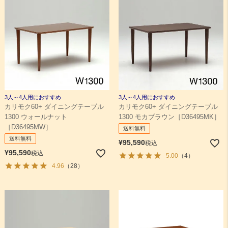
3人～4人用におすすめ
3人～4人用におすすめ
カリモク60+ ダイニングテーブル
カリモク60+ ダイニングテーブル
1300 ウォールナット
1300 モカブラウン［D36495MK］
［D36495MW］
送料無料
送料無料
¥
95,590
税込
¥
95,590
税込
5.00
（4）
4.96
（28）