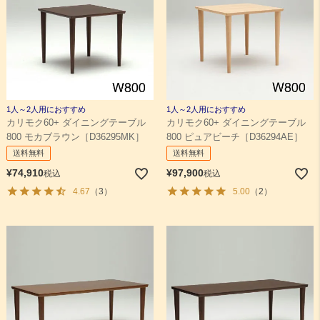
1人～2人用におすすめ
1人～2人用におすすめ
カリモク60+ ダイニングテーブル
カリモク60+ ダイニングテーブル
800 モカブラウン［D36295MK］
800 ピュアビーチ［D36294AE］
送料無料
送料無料
¥
74,910
¥
97,900
税込
税込
4.67
（3）
5.00
（2）