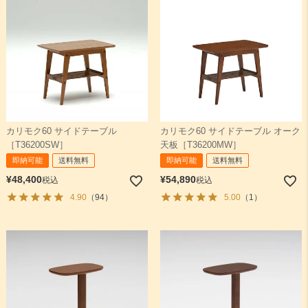
カリモク60 サイドテーブル
カリモク60 サイドテーブル オーク
［T36200SW］
天板［T36200MW］
即納可能
送料無料
即納可能
送料無料
¥
48,400
¥
54,890
税込
税込
4.90
（94）
5.00
（1）