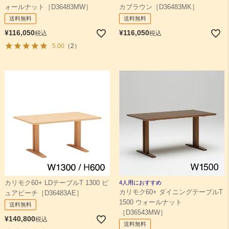
ォールナット［D36483MW］
カブラウン［D36483MK］
送料無料
送料無料
¥
116,050
¥
116,050
税込
税込
5.00
（2）
カリモク60+ LDテーブルT 1300 ピ
4人用におすすめ
カリモク60+ ダイニングテーブルT
ュアビーチ［D36483AE］
1500 ウォールナット
送料無料
［D36543MW］
¥
140,800
税込
送料無料