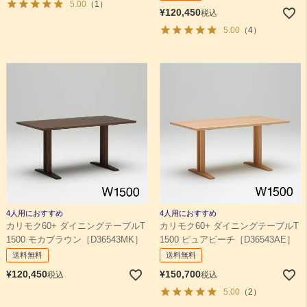
5.00
（1）
¥
120,450
税込
5.00
（4）
4人用におすすめ
4人用におすすめ
カリモク60+ ダイニングテーブルT
カリモク60+ ダイニングテーブルT
1500 モカブラウン［D36543MK］
1500 ピュアビーチ［D36543AE］
送料無料
送料無料
¥
120,450
¥
150,700
税込
税込
5.00
（2）