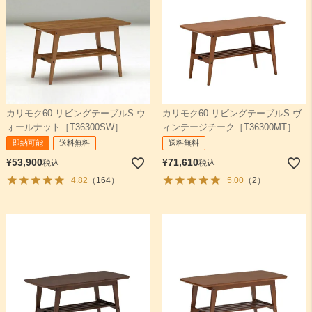
カリモク60 リビングテーブルS ウ
カリモク60 リビングテーブルS ヴ
ォールナット［T36300SW］
ィンテージチーク［T36300MT］
即納可能
送料無料
送料無料
¥
53,900
¥
71,610
税込
税込
4.82
（164）
5.00
（2）