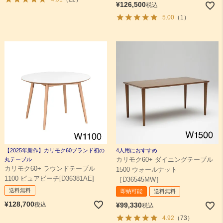
¥
126,500
税込
5.00
（1）
【2025年新作】カリモク60ブランド初の
4人用におすすめ
丸テーブル
カリモク60+ ダイニングテーブル
カリモク60+ ラウンドテーブル
1500 ウォールナット
1100 ピュアビーチ[D36381AE]
［D36545MW］
送料無料
即納可能
送料無料
¥
128,700
税込
¥
99,330
税込
4.92
（73）