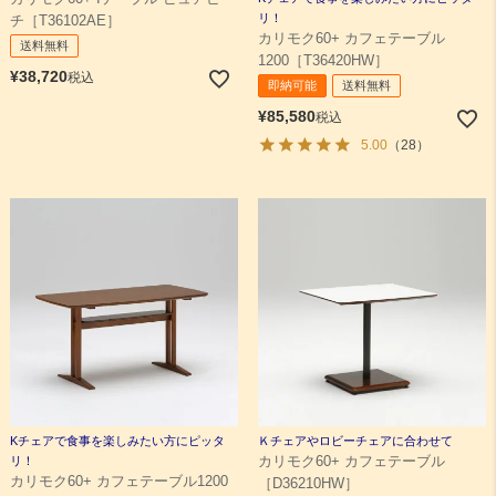
リ！
チ［T36102AE］
カリモク60+ カフェテーブル
送料無料
1200［T36420HW］
¥
38,720
税込
即納可能
送料無料
¥
85,580
税込
5.00
（28）
Kチェアで食事を楽しみたい方にピッタ
Ｋチェアやロビーチェアに合わせて
リ！
カリモク60+ カフェテーブル
カリモク60+ カフェテーブル1200
［D36210HW］