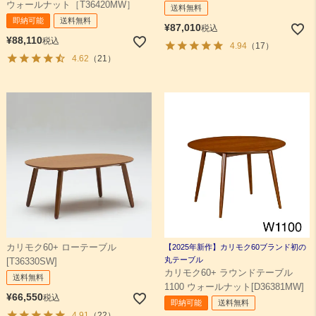
ウォールナット［T36420MW］
送料無料
即納可能
送料無料
¥
87,010
税込
¥
88,110
税込
4.94
（17）
4.62
（21）
カリモク60+ ローテーブル
【2025年新作】カリモク60ブランド初の
丸テーブル
[T36330SW]
カリモク60+ ラウンドテーブル
送料無料
1100 ウォールナット[D36381MW]
¥
66,550
税込
即納可能
送料無料
4.91
（22）