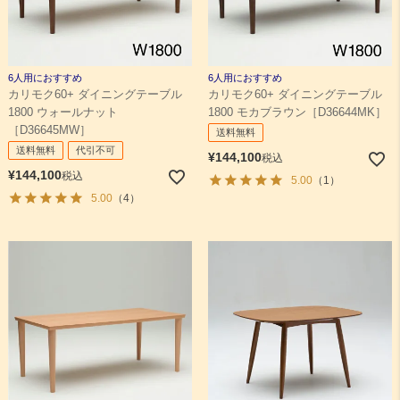
6人用におすすめ
6人用におすすめ
カリモク60+ ダイニングテーブル
カリモク60+ ダイニングテーブル
1800 ウォールナット
1800 モカブラウン［D36644MK］
［D36645MW］
送料無料
送料無料
代引不可
¥
144,100
税込
¥
144,100
税込
5.00
（1）
5.00
（4）