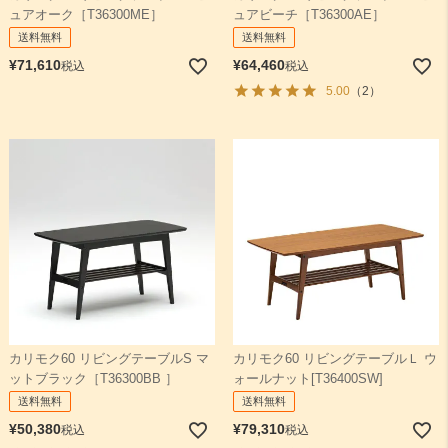
ュアオーク［T36300ME］
ュアビーチ［T36300AE］
送料無料
送料無料
¥
71,610
¥
64,460
税込
税込
5.00
（2）
カリモク60 リビングテーブルS マ
カリモク60 リビングテーブルＬ ウ
ットブラック［T36300BB ］
ォールナット[T36400SW]
送料無料
送料無料
¥
50,380
¥
79,310
税込
税込