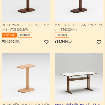
カリモク60+ Iテーブル ウォールナ
カリモク60+ Iテーブル モカブラウ
ット［T36102MW］
ン［T36102MK］
即納可能
送料無料
送料無料
¥
34,540
¥
34,540
税込
税込
カリモク60+ Iテーブル ピュアビー
Kチェアで食事を楽しみたい方にピッタ