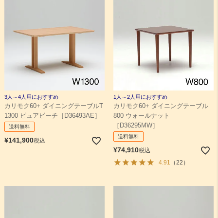
3人～4人用におすすめ
1人～2人用におすすめ
カリモク60+ ダイニングテーブルT
カリモク60+ ダイニングテーブル
1300 ピュアビーチ［D36493AE］
800 ウォールナット
［D36295MW］
送料無料
送料無料
¥
141,900
税込
¥
74,910
税込
4.91
（22）