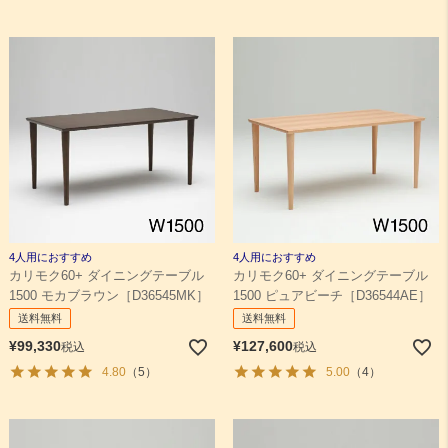
4人用におすすめ
4人用におすすめ
カリモク60+ ダイニングテーブル
カリモク60+ ダイニングテーブル
1500 モカブラウン［D36545MK］
1500 ピュアビーチ［D36544AE］
送料無料
送料無料
¥
99,330
¥
127,600
税込
税込
4.80
（5）
5.00
（4）