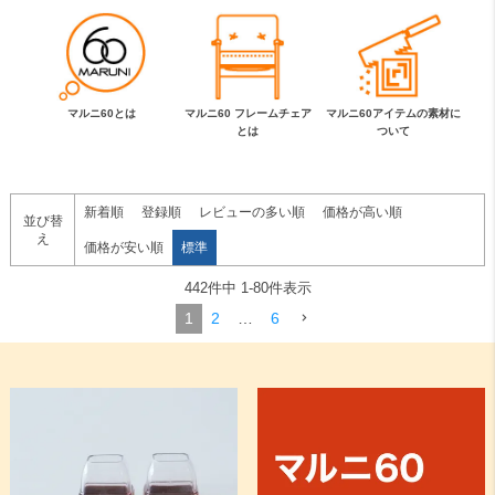
マルニ60とは
マルニ60 フレームチェア
マルニ60アイテムの素材に
とは
ついて
新着順
登録順
レビューの多い順
価格が高い順
並び替
え
価格が安い順
標準
442
件中
1
-
80
件表示
1
2
…
6