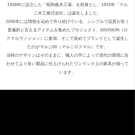
1928年に設立した「昭和曲木工場」を前身とし、1933年「マル
ニ木工株式会社」は誕生しました。
検索
2006年には情熱を込めて作り続けている、シンプルで品質が良く
普遍的と言えるアイテムを集めたプロジェクト、60VISION（ロ
クマルヴィジョン）に参加。そこで改めてブランドとして誕生し
たのがマルニ60（マルニロクマル）です。
当時のデザインはそのままに、職人の手によって現代の環境に合
わせてより良い製品に仕上げられたワンランク上の家具が揃って
います。