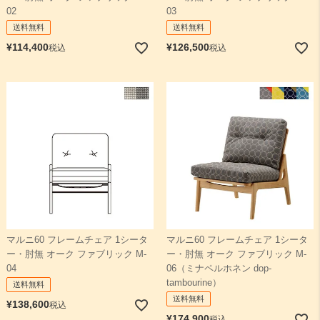
02
03
送料無料
送料無料
¥
114,400
¥
126,500
税込
税込
マルニ60 フレームチェア 1シータ
マルニ60 フレームチェア 1シータ
ー・肘無 オーク ファブリック M-
ー・肘無 オーク ファブリック M-
04
06（ミナペルホネン dop-
tambourine）
送料無料
送料無料
¥
138,600
税込
¥
174,900
税込