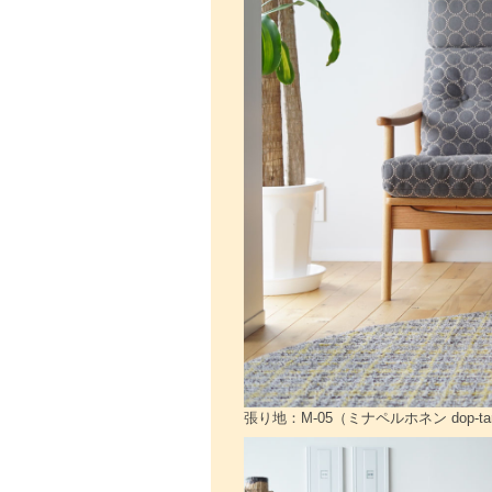
張り地：M-05（ミナペルホネン dop-ta