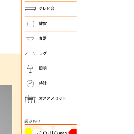
テレビ台
雑貨
食器
ラグ
照明
時計
オススメセット
読みもの