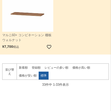
マルニ60+ コンビネーション 棚板
ウォルナット
¥
7,700
税込
新着順
登録順
レビューの多い順
価格が高い順
並び替
え
価格が安い順
標準
33
件中
1
-
33
件表示