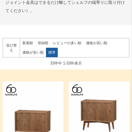
ジョイント金具はできるだけ離してシェルフの端寄りに取り付け
てください）。
新着順
登録順
レビューの多い順
価格が高い順
並び替
え
価格が安い順
標準
33
件中
1
-
33
件表示