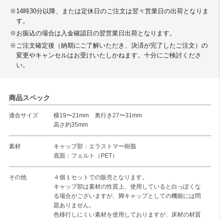
※14時30分以降、または定休日のご注文は翌々営業日の出荷となりま
す。
※お振込の場合は入金確認日の翌営業日出荷となります。
※ご注文確定後（納期にご了解いただき、決済が完了したご注文）の
変更やキャンセルはお受けいたしかねます。十分にご検討くださ
い。
商品スペック
適合サイズ
横19〜21mm 奥行き27〜31mm
高さ約35mm
素材
キャップ部：エラストマー樹脂
底面：フェルト（PET）
その他
４個１セットでの販売となります。
キャップ部は素材の性質上、使用していると白っぽくな
る場合がございますが、脚キャップとしての機能には問
題ありません。
色移行しにくい素材を使用しておりますが、床材の材質