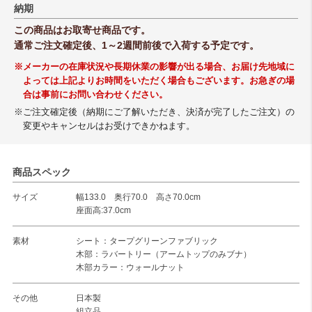
納期
この商品はお取寄せ商品です。
通常ご注文確定後、1～2週間前後で入荷する予定です。
※メーカーの在庫状況や長期休業の影響が出る場合、お届け先地域に
よっては上記よりお時間をいただく場合もございます。お急ぎの場
合は事前にお問い合わせください。
※ご注文確定後（納期にご了解いただき、決済が完了したご注文）の
変更やキャンセルはお受けできかねます。
商品スペック
サイズ
幅133.0 奥行70.0 高さ70.0cm
座面高:37.0cm
素材
シート：タープグリーンファブリック
木部：ラバートリー（アームトップのみブナ）
木部カラー：ウォールナット
その他
日本製
組立品