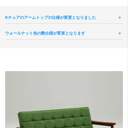
Kチェアのアームトップの仕様が変更となりました
環境配慮や材料の有効活用等の面から、2021年8月生産分よりアームト
ウォールナット色の艶仕様が変更となります
ップ部のみ「ラバートリー材」から「ブナ材」へと仕様が変更となり
ました。ブナ材はラバートリー材に比べ導管が緻密かつ、滑らかで
現代のインテリア空間との親和性の向上、コーディネートをしやすく
す。そのためKチェアの特長であるアームトップの手触りが更に良くな
することを目的として、2025年10月1日生産分よりウォールナット色
ります。
の艶感が現状よりもマットな質感へと変更されます。
サンプル画像はこちら
切り替え後半年程度は新旧の仕様が混在する事が予想されますが、新
※ブラックブラック、ブルーブルー、グリーングリーンは今しばらく
旧のご指定は承ることができませんので、あらかじめご了承いただけ
ラバートリー材でのお届けとなります。
ますと幸いです。
サンプル画像1
、
サンプル画像2
、
サンプル画像3