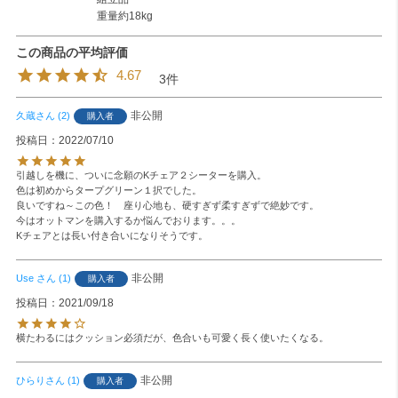
重量約18kg
4.67
3
非公開
久蔵
2
購入者
投稿日
2022/07/10
引越しを機に、ついに念願のKチェア２シーターを購入。

色は初めからタープグリーン１択でした。

良いですね～この色！　座り心地も、硬すぎず柔すぎずで絶妙です。

今はオットマンを購入するか悩んでおります。。。

非公開
Use
1
購入者
投稿日
2021/09/18
横たわるにはクッション必須だが、色合いも可愛く長く使いたくなる。
非公開
ひらり
1
購入者