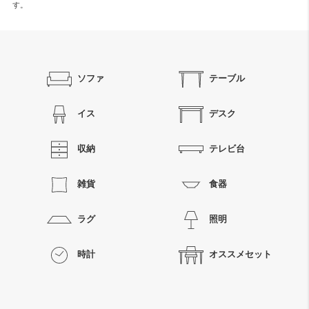
す。
ソファ
テーブル
イス
デスク
収納
テレビ台
雑貨
食器
ラグ
照明
時計
オススメセット