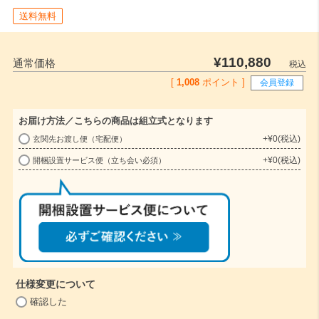
送料無料
¥
110,880
通常価格
税込
[
1,008
ポイント ]
会員登録
お届け方法／こちらの商品は組立式となります
+
¥
0
税込
玄関先お渡し便（宅配便）
(
+
¥
0
税込
開梱設置サービス便（立ち会い必須）
必
須
)
仕様変更について
(
確認した
必