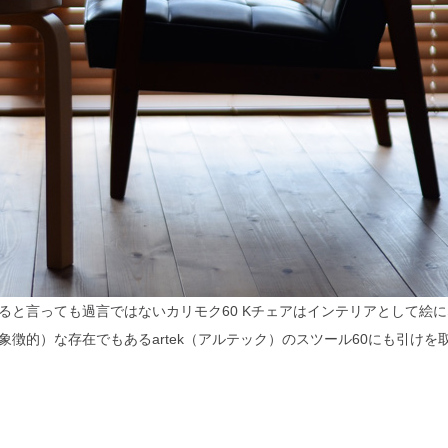
ると言っても過言ではないカリモク60 Kチェアはインテリアとして絵
徴的）な存在でもあるartek（アルテック）のスツール60にも引けを