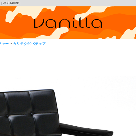
W36140BB］
ファー
カリモク60 Kチェア