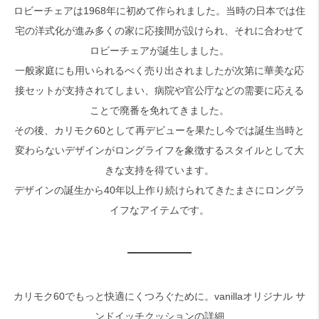
ロビーチェアは1968年に初めて作られました。当時の日本では住
宅の洋式化が進み多くの家に応接間が設けられ、それに合わせて
検索
ロビーチェアが誕生しました。
一般家庭にも用いられるべく売り出されましたが次第に華美な応
接セットが支持されてしまい、病院や官公庁などの需要に応える
ことで廃番を免れてきました。
その後、カリモク60として再デビューを果たし今では誕生当時と
変わらないデザインがロングライフを象徴するスタイルとして大
きな支持を得ています。
デザインの誕生から40年以上作り続けられてきたまさにロングラ
イフなアイテムです。
カリモク60でもっと快適にくつろぐために。vanillaオリジナル サ
ンドイッチクッションの詳細