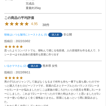
完成品
重量約35kg
4.95
38
非公開
朝食はいつも珈琲にトースト
5
購入者
投稿日
2022/10/02
思ったよりコンパクトでも、寝転んで感じる包容感。人の居場所を作る名人で、3
シーターはそれ自身の居場所も部屋に作り出す
熊本県
女性
いるかママ
2
購入者
投稿日
2022/09/11
男の子3人がジャンプして遊ばなくなるまで何年も待ち一番下も落ち着いたのでや
っと購入できたロビーソファです。部屋の広さとテーブルとのバランスで2シータ
ーか3シーターか悩みましたがここは家族の寝ころびたいとの意見を尊重し3シータ
ーにしました。これまで2シーターだったので来た時は大きい！と思いましたが3シ
ーター使い心地がよく全く後悔ありません。部屋にもあっという間に馴染みまし
た。
