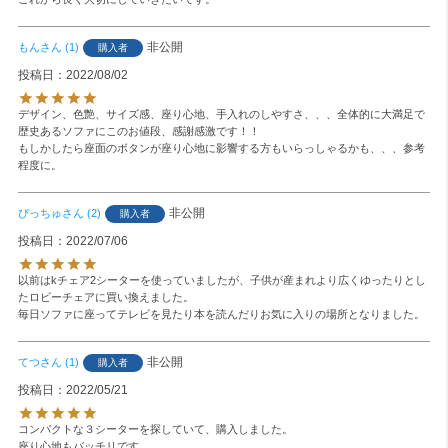
非公開
もん
1
購入者
投稿日
2022/08/02
デザイン、色艶、サイズ感、座り心地、手入れのしやすさ、、、全体的に大満足で
歴史あるソファにこのお値段、感謝感激です！！

もしかしたら座面のボタンが座り心地に影響する方もいらっしゃるかも、、、参考
程度に。
非公開
ぴっちゅ
2
購入者
投稿日
2022/07/06
以前はkチェア2シーターを使っていましたが、子供が産まれより広くゆったりとし
たロビーチェアに買い換えました。

毎日ソファに座ってテレビを見たり本を読んだりお気に入りの場所となりました。
非公開
てつ
1
購入者
投稿日
2022/05/21
コンパクトな３シーターを探していて、購入しました。

座り心地もバッチリです。