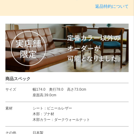
返品特約について
商品スペック
サイズ
幅174.0 奥行78.0 高さ73.0cm
座面高:39.0cm
素材
シート：ビニールレザー
木部：ブナ材
木部カラー：ダークウォールナット
その他
日本製