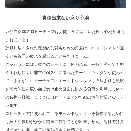
真似出来ない座り心地
カリモク60のロビーチェアは人間工学に基づいた座り心地が研究
されています。
計算し尽くされた理想的な背もたれの角度は、ヘッドレストが無
くとも首元の疲れを感じることもありません。
クッションには自動車のシートにも使われる、長時間座っても型
くずれしにくい非常に耐久性に優れたモールドウレタンが使われ
ていますが、ロビーチェアのモールドウレタンは通常よりも硬度
を高め体圧を広い面で受け止め座面に掛かる負荷を均等にし体へ
の負担を軽減するようにロビーチェアのための特別仕様となって
います。
ロビーチェアに使われているモールドウレタンを製作するために
は莫大な費用がかかり簡単に作ることが出来ません。他社では真
似できない唯一無二の座り心地を体感できます。