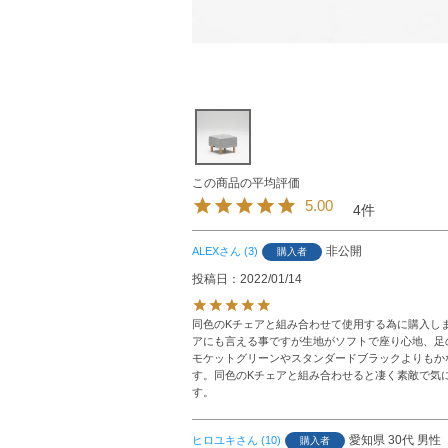
5.00
4
非公開
ALEX
3
購入者
投稿日
2022/01/14
同色のKチェアと組み合わせて使用する為に購入し
アにも言える事ですが生地がソフトで座り心地、足
モケットグリーンやスタンダードブラックよりもか
す。同色のKチェアと組み合わせると凄く素敵で気
す。
愛知県
30代
男性
ヒロユキ
10
購入者