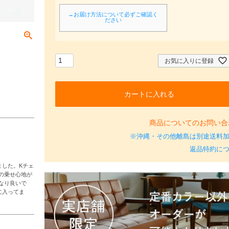
必
須
→お届け方法について必ずご確認く
ださい
)
お気に入りに登録
カートに入れる
商品についてのお問い合
※沖縄・その他離島は別途送料
返品特約に
ました。Kチェ
の乗せ心地が
なり良いで
に入ってま