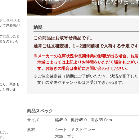
-03-180と
いて違和感が
納期
ァに座ったと
この商品はお取寄せ商品です。
楽なのもいい
通常ご注文確定後、1～2週間前後で入荷する予定です
※メーカーの在庫状況や長期休業の影響が出る場合、お届
地域によっては上記よりお時間をいただく場合もござい
す。お急ぎの場合は事前にお問い合わせください。
※ご注文確定後（納期にご了解いただき、決済が完了した
文）の変更やキャンセルはお受けできかねます。
なり、高さも
いと思いま
商品スペック
サイズ
幅45.0 奥行45.0 高さ35.0cm
素材
シート：ミストグレー
した。

木部：ブナ
。
