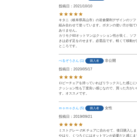
投稿日
2021/10/10
キタニ（岐阜県高山市）の岩倉榮利デザインのソファIE
組み合わせて使っています。ボタンの使い方が似て
ありません。

カリモク60オットマンはクッション性が良く、ソフ
きは必ず足をのせます。必需品です。軽くて移動が
ところです。
非公開
べるぞう
1
購入者
投稿日
2020/05/17
ロビーチェアを持っていればリラックスした感じに
クッション性も丁度良い感じなので、買った方がい
す。オススメです。
女性
ｍｏｍｏ
5
購入者
投稿日
2019/09/21
ミストグレー のK チェアに合わせて、後日購入しま
やはり、くつろぐにはオットマンが必要だと感じます