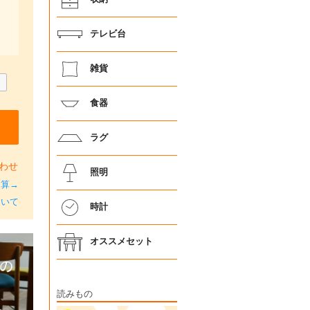
テレビ台
雑貨
食器
ラグ
わせ
照明
加算→
ついて
時計
オススメセット
読みもの