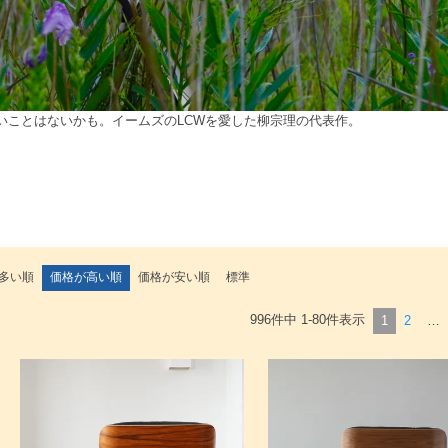
いことはないかも。イームズのLCWを愛した柳宗理の代表作。
多い順
価格が高い順
価格が安い順
標準
996
件中
1
-
80
件表示
1
2
…