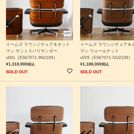
イームズ ラウンジチェア＆オット
イームズ ラウンジチェア＆
マン サントスパリサンダー
マン ウォールナット
v001［ES67071-9N2109］
v029［ES67071-OU2109］
¥
1,318,900
¥
1,188,000
税込
税込
SOLD OUT
SOLD OUT