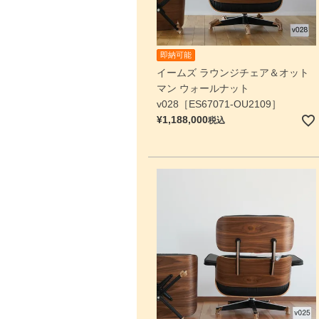
即納可能
イームズ ラウンジチェア＆オット
マン ウォールナット
v028［ES67071-OU2109］
¥
1,188,000
税込