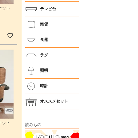
オット
テレビ台
雑貨
食器
ラグ
照明
時計
オススメセット
オット
読みもの