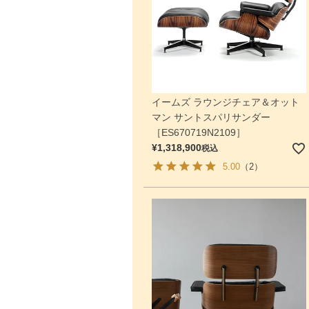
イームズ ラウンジチェア＆オット
マン サントスパリサンダー
［ES670719N2109］
¥
1,318,900
税込
5.00
（2）