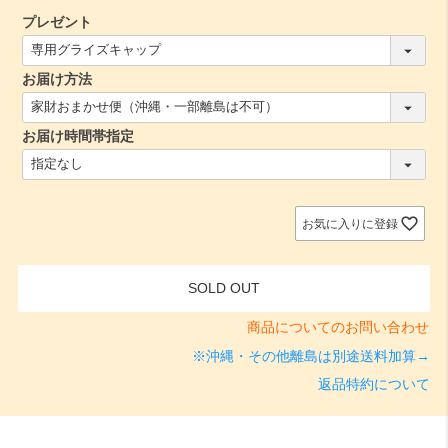
プレゼント
(
必
お届け方法
須
)
(
必
お届け時間帯指定
須
)
(
必
須
)
お気に入りに登録
SOLD OUT
商品についてのお問い合わせ
※沖縄・その他離島は別途送料加算→
返品特約について