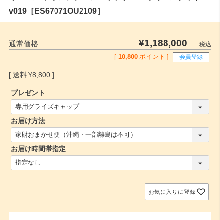
v019［ES67071OU2109］
¥
1,188,000
通常価格
税込
[
10,800
ポイント ]
会員登録
¥
8,800
プレゼント
(
必
お届け方法
須
)
(
必
お届け時間帯指定
須
)
(
必
須
)
お気に入りに登録