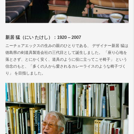
新居 猛（にい たけし）：1920 ‒ 2007
ニーチェアエックスの生みの親のひとりである、 デザイナー新居 猛は
徳島県の剣道具製造会社の三代目として誕生しました。 「座り心地を
落とさず、とにかく安く、道具のように役に立ってこそ椅子」 という
信念のもと、「多くの人から愛されるカレーライスのような椅子づく
り」 を目指しました。