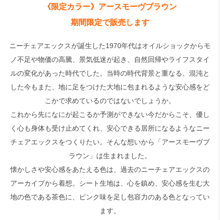
《限定カラー》アースモーヴブラウン
期間限定で販売します
検索
ニーチェアエックスが誕生した1970年代はオイルショックからモ
ノ不足や物価の高騰、景気低迷が起き、自然回帰やライフスタイ
ルの変化があった時代でした。当時の時代背景と重なる、混沌と
した今もまた、地に足をつけた大地に包まれるような安心感をど
こかで求めているのではないでしょうか。
これから先になにが起こるか予測ができない今だからこそ、優し
く心も身体も受け止めてくれ、安心できる居所になるようなニー
チェアエックスをつくりたい。そんな想いから「アースモーヴブ
ラウン」は生まれました。
懐かしさや安心感をあたえる色は、過去のニーチェアエックスの
アーカイブから着想。シート生地は、心を鎮め、安心感を生む大
地の色である茶色に、ピンク味を足し包容力のある色となってい
ます。