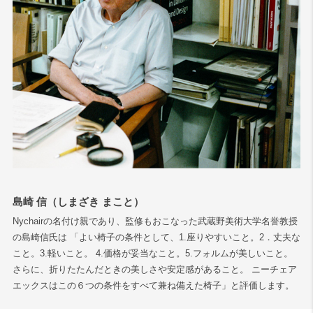
島崎 信（しまざき まこと）
Nychairの名付け親であり、監修もおこなった武蔵野美術大学名誉教授
の島崎信氏は 「よい椅子の条件として、1.座りやすいこと。2．丈夫な
こと。3.軽いこと。 4.価格が妥当なこと。5.フォルムが美しいこと。
さらに、折りたたんだときの美しさや安定感があること。 ニーチェア
エックスはこの６つの条件をすべて兼ね備えた椅子」と評価します。