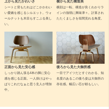
上から見たかわいさ
横から見た構造美
シートと背もたれはどこかかわい
横顔は一転、構造が良くわかりラ
い愛嬌を感じるシルエット。ウォ
インの強弱に興味津々。計算され
ールナットも木目もすこぶる美し
たたくましさを垣間見れる角度。
い。
正面から見た安心感
後ろから見た大御所感
しっかり踏ん張る4本の脚に安心
一目でアイツだとすぐわかる、知
感を感じる正面。一人掛けはやっ
名度のあるこの後ろ姿は大御所の
ぱりこれだなぁと思う玄人が増加
存在感。幅広い芯が頼もしい。
中。