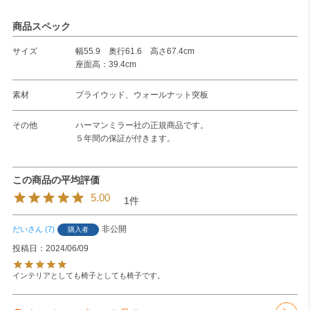
商品スペック
サイズ
幅55.9 奥行61.6 高さ67.4cm
座面高：39.4cm
素材
プライウッド、ウォールナット突板
その他
ハーマンミラー社の正規商品です。
５年間の保証が付きます。
5.00
1
非公開
だい
7
購入者
投稿日
2024/06/09
インテリアとしても椅子としても椅子です。