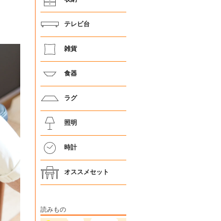
テレビ台
雑貨
食器
ラグ
照明
時計
オススメセット
読みもの