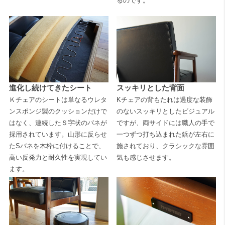
るのです。
進化し続けてきたシート
スッキリとした背面
Ｋチェアのシートは単なるウレタ
Kチェアの背もたれは過度な装飾
ンスポンジ製のクッションだけで
のないスッキリとしたビジュアル
はなく、連続したＳ字状のバネが
ですが、両サイドには職人の手で
採用されています。山形に反らせ
一つずつ打ち込まれた鋲が左右に
たSバネを木枠に付けることで、
施されており、クラシックな雰囲
高い反発力と耐久性を実現してい
気も感じさせます。
ます。