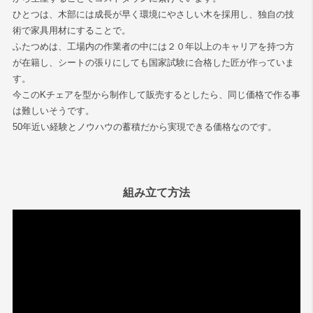
ひとつは、木部には成長が早く環境にやさしい木を採用し、独自の技
術で家具用材にすることで。
ふたつめは、工場内の作業者の中には２０年以上のキャリアを持つ方
が在籍し、シートの張りにしても国家試験に合格した匠が作っていま
す。
今このKチェアを型から制作して販売するとしたら、同じ価格で作る事
は難しいそうです。
50年近い経験とノウハウの蓄積だから実現できる価格なのです。
組み立て方法