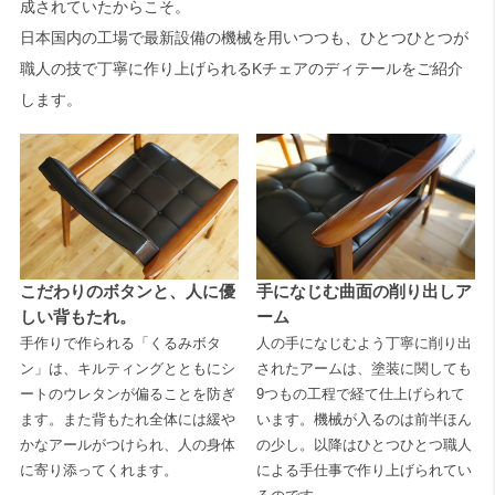
成されていたからこそ。
日本国内の工場で最新設備の機械を用いつつも、ひとつひとつが
職人の技で丁寧に作り上げられるKチェアのディテールをご紹介
します。
こだわりのボタンと、人に優
手になじむ曲面の削り出しア
しい背もたれ。
ーム
手作りで作られる「くるみボタ
人の手になじむよう丁寧に削り出
ン」は、キルティングとともにシ
されたアームは、塗装に関しても
ートのウレタンが偏ることを防ぎ
9つもの工程で経て仕上げられて
ます。また背もたれ全体には緩や
います。機械が入るのは前半ほん
かなアールがつけられ、人の身体
の少し。以降はひとつひとつ職人
に寄り添ってくれます。
による手仕事で作り上げられてい