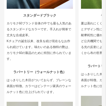
スタンダードブラック
モ
カリモク60ブランド全体の中でも最も人気のあ
夏は蒸れにくく冬
るスタンダードなカラーです。手入れが簡単で
とデザイン性に富
丈夫な合成皮革。
耐摩耗性に優れて
Kチェアの誕生以来、改良を続け現在もなお作
ど公共機関でも多
られ続けています。味わいのある独特の艶は、
る光の反射によっ
カリモク60の製品のために特別に作られていま
くから布の世界で
す。
ラバートリ
ラバートリー（ウォールナット色）
はっきりした木目
はっきりした木目がついておらず、プレーンな
表面が特徴。カラ
表面が特徴。カラーはビンテージ家具のウォー
ルナット色に仕上
ルナット色に仕上げられています。