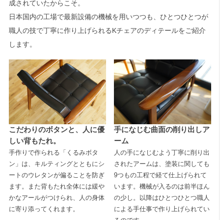
成されていたからこそ。
日本国内の工場で最新設備の機械を用いつつも、ひとつひとつが
職人の技で丁寧に作り上げられるKチェアのディテールをご紹介
します。
こだわりのボタンと、人に優
手になじむ曲面の削り出しア
しい背もたれ。
ーム
手作りで作られる「くるみボタ
人の手になじむよう丁寧に削り出
ン」は、キルティングとともにシ
されたアームは、塗装に関しても
ートのウレタンが偏ることを防ぎ
9つもの工程で経て仕上げられて
ます。また背もたれ全体には緩や
います。機械が入るのは前半ほん
かなアールがつけられ、人の身体
の少し。以降はひとつひとつ職人
に寄り添ってくれます。
による手仕事で作り上げられてい