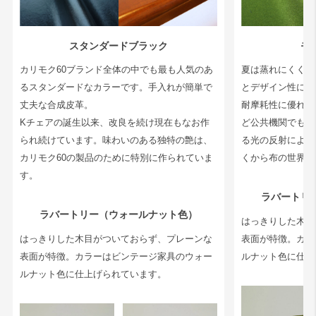
スタンダードブラック
モ
カリモク60ブランド全体の中でも最も人気のあ
夏は蒸れにくく冬
るスタンダードなカラーです。手入れが簡単で
とデザイン性に富
丈夫な合成皮革。
耐摩耗性に優れて
Kチェアの誕生以来、改良を続け現在もなお作
ど公共機関でも多
られ続けています。味わいのある独特の艶は、
る光の反射によっ
カリモク60の製品のために特別に作られていま
くから布の世界で
す。
ラバートリ
ラバートリー（ウォールナット色）
はっきりした木目
はっきりした木目がついておらず、プレーンな
表面が特徴。カラ
表面が特徴。カラーはビンテージ家具のウォー
ルナット色に仕上
ルナット色に仕上げられています。