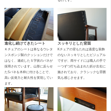
るのです。
進化し続けてきたシート
スッキリとした背面
Ｋチェアのシートは単なるウレタ
Kチェアの背もたれは過度な装飾
ンスポンジ製のクッションだけで
のないスッキリとしたビジュアル
はなく、連続したＳ字状のバネが
ですが、両サイドには職人の手で
採用されています。山形に反らせ
一つずつ打ち込まれた鋲が左右に
たSバネを木枠に付けることで、
施されており、クラシックな雰囲
高い反発力と耐久性を実現してい
気も感じさせます。
ます。