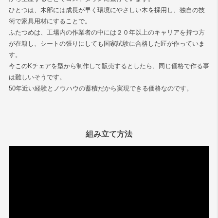
ひとつは、木部には成長が早く環境にやさしい木を採用し、独自の技
術で家具用材にすることで。
ふたつめは、工場内の作業者の中には２０年以上のキャリアを持つ方
が在籍し、シートの張りにしても国家試験に合格した匠が作っていま
す。
今このKチェアを型から制作して販売するとしたら、同じ価格で作る事
は難しいそうです。
50年近い経験とノウハウの蓄積だから実現できる価格なのです。
組み立て方法