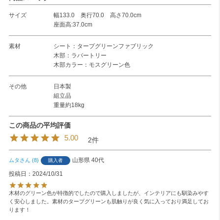
サイズ
幅133.0 奥行70.0 高さ70.0cm
座面高:37.0cm
素材
シート：タープグリーンファブリック
木部：ラバートリー
木部カラー：モスグリーン色
その他
日本製
組立品
重量約18kg
5.00
2
山形県
40代
ムタ
8
購入者
投稿日
2024/10/31
木材のグリーン色が特徴的でしたので購入しましたが、インテリアにも馴染みやす
く安心しました。素材のタープグリーンも肌触りが良く気に入っており満足してお
ります！