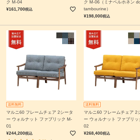
ク M-04
ク M-06（ミナペルホネン do
tambourine）
¥
161,700
税込
¥
198,000
税込
送料無料
送料無料
マルニ60 フレームチェア 2シータ
マルニ60 フレームチェア 2
ー ウォルナット ファブリック M-
ー ウォルナット ファブリック
01
02
¥
244,200
¥
268,400
税込
税込