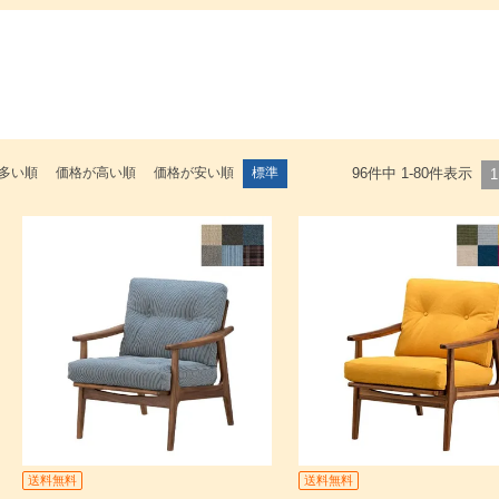
多い順
価格が高い順
価格が安い順
標準
96
件中
1
-
80
件表示
1
送料無料
送料無料