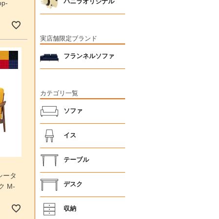
バニラオリジナル
p-
実店舗限定ブランド
フランネルソファ
カテゴリ一覧
ソファ
イス
テーブル
シータ
デスク
 M-
収納