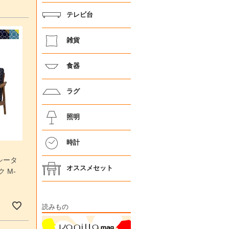
テレビ台
雑貨
食器
ラグ
照明
時計
シータ
オススメセット
 M-
読みもの