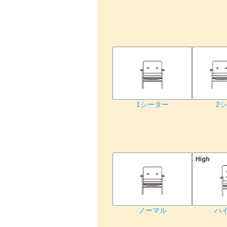
1シーター
2
ノーマル
ハ