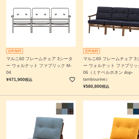
送料無料
送料無料
マルニ60 フレームチェア 3シータ
マルニ60 フレームチェア 3
ー ウォルナット ファブリック M-
ー ウォルナット ファブリック
04
06（ミナペルホネン dop-
tambourine）
¥
471,900
税込
¥
580,800
税込