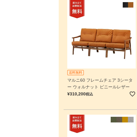
送料無料
マルニ60 フレームチェア 3シータ
ー ウォルナット ビニールレザー
¥
310,200
税込