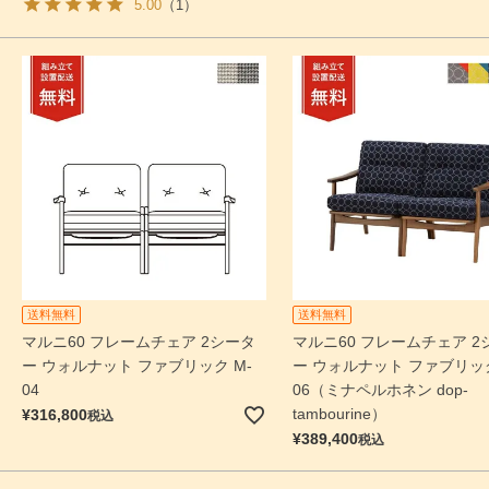
5.00
（1）
送料無料
送料無料
マルニ60 フレームチェア 2シータ
マルニ60 フレームチェア 2
ー ウォルナット ファブリック M-
ー ウォルナット ファブリック
04
06（ミナペルホネン dop-
tambourine）
¥
316,800
税込
¥
389,400
税込