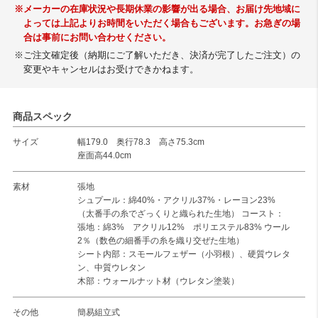
※メーカーの在庫状況や長期休業の影響が出る場合、お届け先地域に
よっては上記よりお時間をいただく場合もございます。お急ぎの場
合は事前にお問い合わせください。
※ご注文確定後（納期にご了解いただき、決済が完了したご注文）の
変更やキャンセルはお受けできかねます。
商品スペック
サイズ
幅179.0 奥行78.3 高さ75.3cm
座面高44.0cm
素材
張地
シュプール：綿40%・アクリル37%・レーヨン23%
（太番手の糸でざっくりと織られた生地） コースト：
張地：綿3% アクリル12% ポリエステル83% ウール
2％（数色の細番手の糸を織り交ぜた生地）
シート内部：スモールフェザー（小羽根）、硬質ウレタ
ン、中質ウレタン
木部：ウォールナット材（ウレタン塗装）
その他
簡易組立式