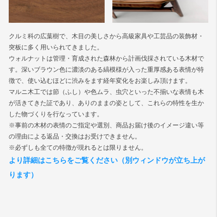
クルミ科の広葉樹で、木目の美しさから高級家具や工芸品の装飾材・
突板に多く用いられてきました。
ウォルナットは管理・育成された森林から計画伐採されている木材で
す。深いブラウン色に濃淡のある縞模様が入った重厚感ある表情が特
徴で、使い込むほどに渋みをます経年変化をお楽しみ頂けます。
マルニ木工では節（ふし）や色ムラ、虫穴といった不揃いな表情も木
が活きてきた証であり、ありのままの姿として、これらの特性を生か
した物づくりを行なっています。
※事前の木材の表情のご指定や選別、商品お届け後のイメージ違い等
の理由による返品・交換はお受けできません。
※必ずしも全ての特徴が現れるとは限りません。
より詳細はこちらをご覧ください（別ウィンドウが立ち上が
ります）