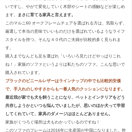
いですし、やがて変化していく木部やシートの感触などが楽しめ
ます。
まさに育てる家具と言えます。
このマルニ60 オークフレームチェアを選ばれる方は、気取らず、
厳選して本当の意味でいいものだけを選ばれているようなライフ
スタイルを持つ。そんな４０代のご夫婦が比較的多く見られま
す。
購入までなんども足を運ばれ「いろいろ見たけどやっぱりこれ
ね！」家族のソファというよりは私たちのソファ。こんな思いで
購入されています。
ブラックのビニールレザーはラインナップの中でも比較的安価
で、手入れのしやすさからも一番人気のクッションになります。
最近我が家でも犬を飼うことになり、ペットとインテリアをどう
共存しようかといつも悩んでいましたが、思いのほか犬って学習
してくれていて、家具のダメージはほとんどありません。
家族がくつろぐ場所は犬もわかっているのですね！
このソファのフレームは2016年に生産国が中国になりました。昨