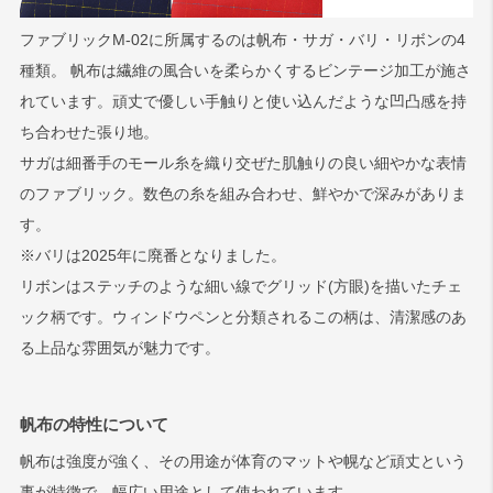
ファブリックM-02に所属するのは帆布・サガ・バリ・リボンの4
種類。 帆布は繊維の風合いを柔らかくするビンテージ加工が施さ
れています。頑丈で優しい手触りと使い込んだような凹凸感を持
ち合わせた張り地。
サガは細番手のモール糸を織り交ぜた肌触りの良い細やかな表情
のファブリック。数色の糸を組み合わせ、鮮やかで深みがありま
す。
※バリは2025年に廃番となりました。
リボンはステッチのような細い線でグリッド(方眼)を描いたチェ
ック柄です。ウィンドウペンと分類されるこの柄は、清潔感のあ
る上品な雰囲気が魅力です。
帆布の特性について
帆布は強度が強く、その用途が体育のマットや幌など頑丈という
事が特徴で、幅広い用途として使われています。