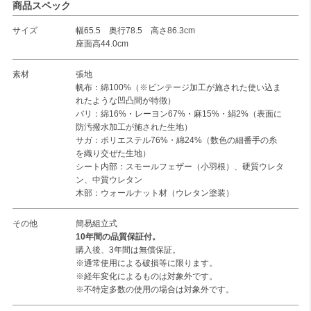
商品スペック
サイズ
幅65.5 奥行78.5 高さ86.3cm
座面高44.0cm
素材
張地
帆布：綿100%（※ビンテージ加工が施された使い込ま
れたような凹凸間が特徴）
バリ：綿16%・レーヨン67%・麻15%・絹2%（表面に
防汚撥水加工が施された生地）
サガ：ポリエステル76%・綿24%（数色の細番手の糸
を織り交ぜた生地）
シート内部：スモールフェザー（小羽根）、硬質ウレタ
ン、中質ウレタン
木部：ウォールナット材（ウレタン塗装）
その他
簡易組立式
10年間の品質保証付。
購入後、3年間は無償保証。
※通常使用による破損等に限ります。
※経年変化によるものは対象外です。
※不特定多数の使用の場合は対象外です。