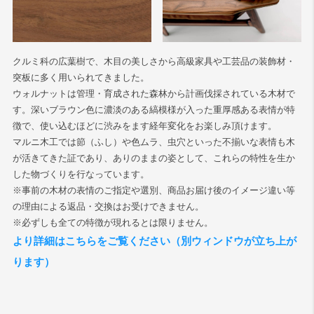
クルミ科の広葉樹で、木目の美しさから高級家具や工芸品の装飾材・
突板に多く用いられてきました。
ウォルナットは管理・育成された森林から計画伐採されている木材で
す。深いブラウン色に濃淡のある縞模様が入った重厚感ある表情が特
徴で、使い込むほどに渋みをます経年変化をお楽しみ頂けます。
マルニ木工では節（ふし）や色ムラ、虫穴といった不揃いな表情も木
が活きてきた証であり、ありのままの姿として、これらの特性を生か
した物づくりを行なっています。
※事前の木材の表情のご指定や選別、商品お届け後のイメージ違い等
の理由による返品・交換はお受けできません。
※必ずしも全ての特徴が現れるとは限りません。
より詳細はこちらをご覧ください（別ウィンドウが立ち上が
ります）