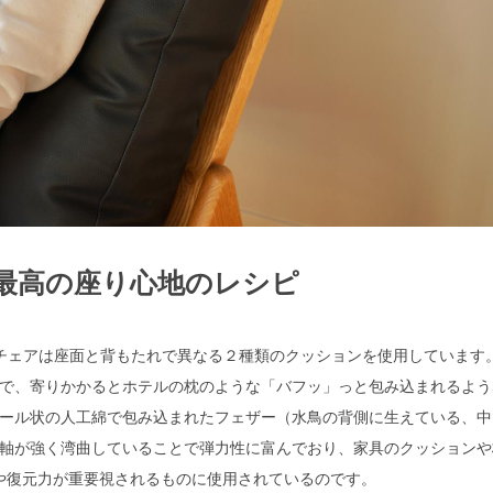
最高の座り心地のレシピ
ムチェアは座面と背もたれで異なる２種類のクッションを使用しています
で、寄りかかるとホテルの枕のような「バフッ」っと包み込まれるよう
ール状の人工綿で包み込まれたフェザー（水鳥の背側に生えている、中
軸が強く湾曲していることで弾力性に富んでおり、家具のクッションや
や復元力が重要視されるものに使用されているのです。