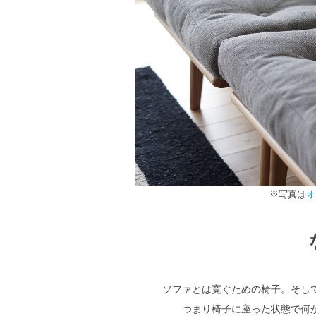
※写真は
オ
ソファとは寛ぐための椅子。そし
つまり椅子に座った状態で何