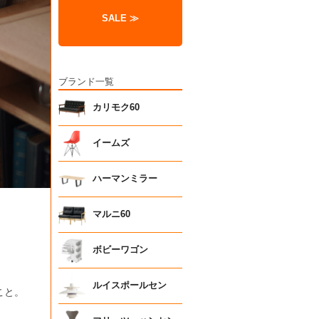
SALE ≫
ブランド一覧
カリモク60
イームズ
ハーマンミラー
マルニ60
ボビーワゴン
ルイスポールセン
こと。
。