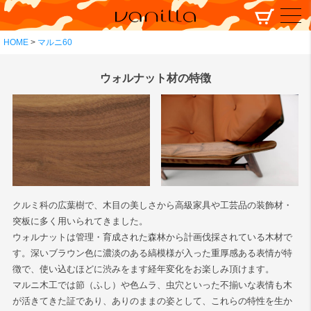
HOME
マルニ60
ウォルナット材の特徴
クルミ科の広葉樹で、木目の美しさから高級家具や工芸品の装飾材・
突板に多く用いられてきました。
ウォルナットは管理・育成された森林から計画伐採されている木材で
す。深いブラウン色に濃淡のある縞模様が入った重厚感ある表情が特
徴で、使い込むほどに渋みをます経年変化をお楽しみ頂けます。
マルニ木工では節（ふし）や色ムラ、虫穴といった不揃いな表情も木
が活きてきた証であり、ありのままの姿として、これらの特性を生か