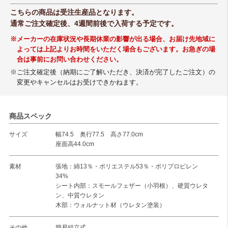
こちらの商品は受注生産品となります。
通常ご注文確定後、4週間前後で入荷する予定です。
※メーカーの在庫状況や長期休業の影響が出る場合、お届け先地域に
よっては上記よりお時間をいただく場合もございます。お急ぎの場
合は事前にお問い合わせください。
※ご注文確定後（納期にご了解いただき、決済が完了したご注文）の
変更やキャンセルはお受けできかねます。
商品スペック
サイズ
幅74.5 奥行77.5 高さ77.0cm
座面高44.0cm
素材
張地：綿13％・ポリエステル53％・ポリプロピレン
34%
シート内部：スモールフェザー（小羽根）、硬質ウレタ
ン、中質ウレタン
木部：ウォルナット材（ウレタン塗装）
その他
簡易組立式