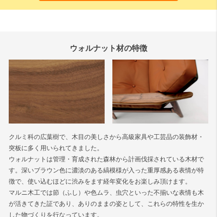
ウォルナット材の特徴
クルミ科の広葉樹で、木目の美しさから高級家具や工芸品の装飾材・
突板に多く用いられてきました。
ウォルナットは管理・育成された森林から計画伐採されている木材で
す。深いブラウン色に濃淡のある縞模様が入った重厚感ある表情が特
徴で、使い込むほどに渋みをます経年変化をお楽しみ頂けます。
マルニ木工では節（ふし）や色ムラ、虫穴といった不揃いな表情も木
が活きてきた証であり、ありのままの姿として、これらの特性を生か
した物づくりを行なっています。